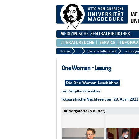
ME
UN
MEDIZINISCHE ZENTRALBIBLIOTHEK
LITERATURSUCHE
SERVICE
INFORMA
Home
Aktuelles
Veranstaltungen
Lesunge
One Woman - Lesung
-
Die One-Woman-Lesebühne
mit Sibylle Schreiber
fotografische Nachlese vom 23. April 2022
Bildergalerie (5 Bilder)