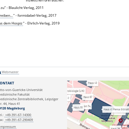
inzwischen drei Bücher:
" - Blaulicht-Verlag, 2011
eiben...
" - formidabel-Verlag, 2017
us dem Hospiz
" - Ehrlich-Verlag, 2019
Webmaster
ONTAKT
tto-von-Guericke-Universität
edizinische Fakultät
edizinische Zentralbibliothek, Leipziger
tr. 44, Haus 41
9120 Magdeburg
el.:
+49-391-67-14300
ax:
+49-391-67-290409
Impressum