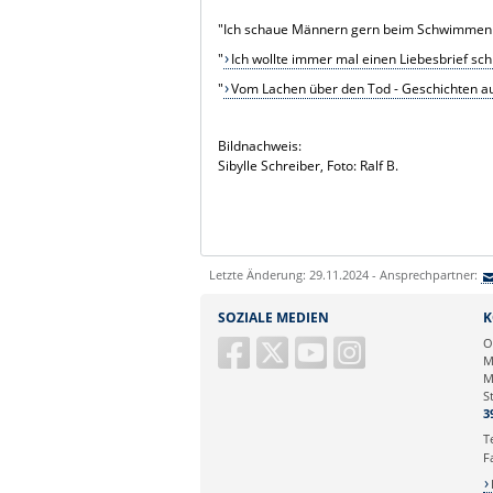
"Ich schaue Männern gern beim Schwimmen zu
"
Ich wollte immer mal einen Liebesbrief schr
"
Vom Lachen über den Tod - Geschichten a
Bildnachweis:
Sibylle Schreiber, Foto: Ralf B.
Letzte Änderung: 29.11.2024 - Ansprechpartner:
SOZIALE MEDIEN
K
O
M
M
S
3
T
F