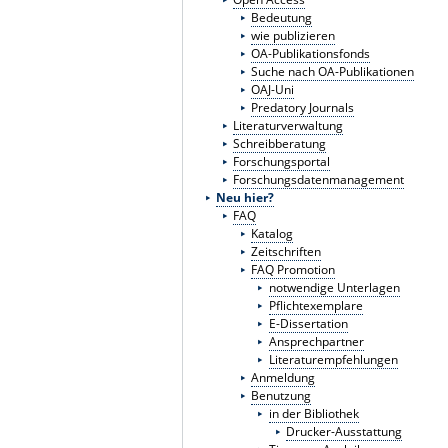
Bedeutung
wie publizieren
OA-Publikationsfonds
Suche nach OA-Publikationen
OAJ-Uni
Predatory Journals
Literaturverwaltung
Schreibberatung
Forschungsportal
Forschungsdatenmanagement
Neu hier?
FAQ
Katalog
Zeitschriften
FAQ Promotion
notwendige Unterlagen
Pflichtexemplare
E-Dissertation
Ansprechpartner
Literaturempfehlungen
Anmeldung
Benutzung
in der Bibliothek
Drucker-Ausstattung