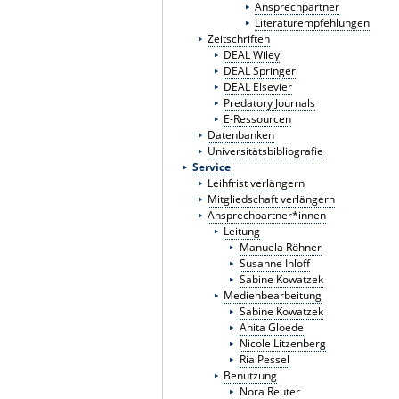
Ansprechpartner
Literaturempfehlungen
Zeitschriften
DEAL Wiley
DEAL Springer
DEAL Elsevier
Predatory Journals
E-Ressourcen
Datenbanken
Universitätsbibliografie
Service
Leihfrist verlängern
Mitgliedschaft verlängern
Ansprechpartner*innen
Leitung
Manuela Röhner
Susanne Ihloff
Sabine Kowatzek
Medienbearbeitung
Sabine Kowatzek
Anita Gloede
Nicole Litzenberg
Ria Pessel
Benutzung
Nora Reuter