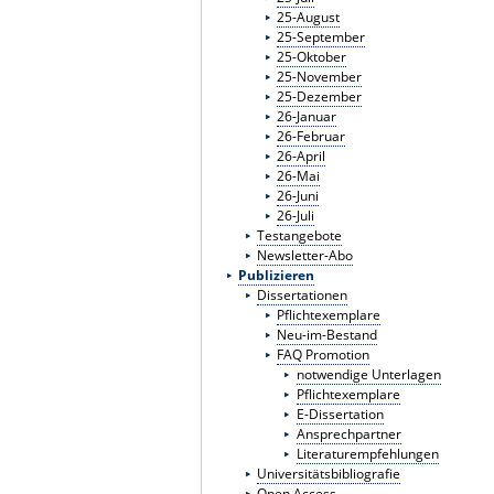
25-August
25-September
25-Oktober
25-November
25-Dezember
26-Januar
26-Februar
26-April
26-Mai
26-Juni
26-Juli
Testangebote
Newsletter-Abo
Publizieren
Dissertationen
Pflichtexemplare
Neu-im-Bestand
FAQ Promotion
notwendige Unterlagen
Pflichtexemplare
E-Dissertation
Ansprechpartner
Literaturempfehlungen
Universitätsbibliografie
Open Access