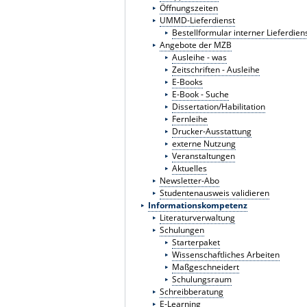
Öffnungszeiten
UMMD-Lieferdienst
Bestellformular interner Lieferdien
Angebote der MZB
Ausleihe - was
Zeitschriften - Ausleihe
E-Books
E-Book - Suche
Dissertation/Habilitation
Fernleihe
Drucker-Ausstattung
externe Nutzung
Veranstaltungen
Aktuelles
Newsletter-Abo
Studentenausweis validieren
Informationskompetenz
Literaturverwaltung
Schulungen
Starterpaket
Wissenschaftliches Arbeiten
Maßgeschneidert
Schulungsraum
Schreibberatung
E-Learning