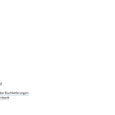
e
uf
g bei Buchlieferungen
tenbank