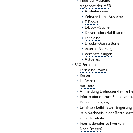
Tipps zur Ausleihe
Angebote der MZB
Ausleihe - was
Zeitschriften - Ausleihe
E-Books
E-Book - Suche
Dissertation/Habilitation
Fernleihe
Drucker-Ausstattung
externe Nutzung
Veranstaltungen
Aktuelles
FAQ Fernleihe
Fernleihe - wozu
Kosten
Lieferzeit
pdf-Datei
Anmeldung Endnutzer-Fernleih
Informationen zum Bestellverla
Benachrichtigung
Leihfrist / Leihfristverlängerun
kein Nachweis in der Bestellda
keine Fernleihe
Internationaler Leihverkehr
Noch Fragen?