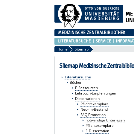
ME
UN
MEDIZINISCHE ZENTRALBIBLIOTHEK
LITERATURSUCHE
SERVICE
INFORMA
Home
Sitemap
Sitemap Medizinsche Zentralbibli
Literatursuche
Bücher
E-Ressourcen
Lehrbuch-Empfehlungen
Dissertationen
Pflichtexemplare
Neu-im-Bestand
FAQ Promotion
notwendige Unterlagen
Pflichtexemplare
E-Dissertation