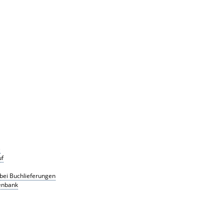
e
uf
g bei Buchlieferungen
tenbank