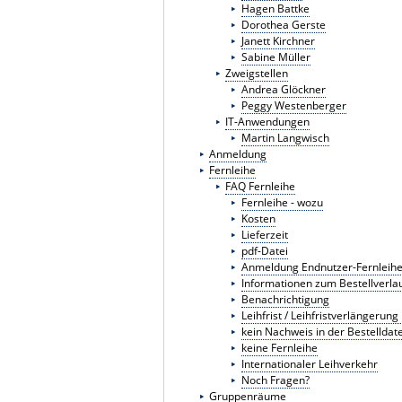
Hagen Battke
Dorothea Gerste
Janett Kirchner
Sabine Müller
Zweigstellen
Andrea Glöckner
Peggy Westenberger
IT-Anwendungen
Martin Langwisch
Anmeldung
Fernleihe
FAQ Fernleihe
Fernleihe - wozu
Kosten
Lieferzeit
pdf-Datei
Anmeldung Endnutzer-Fernleih
Informationen zum Bestellverla
Benachrichtigung
Leihfrist / Leihfristverlängerun
kein Nachweis in der Bestellda
keine Fernleihe
Internationaler Leihverkehr
Noch Fragen?
Gruppenräume