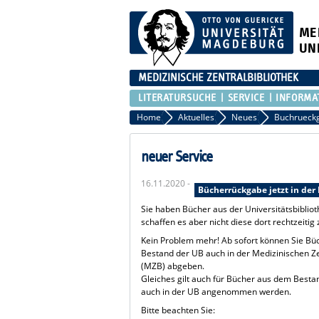
ME
UN
MEDIZINISCHE ZENTRALBIBLIOTHEK
LITERATURSUCHE
SERVICE
INFORMA
Home
Aktuelles
Neues
Buchrueck
neuer Service
16.11.2020 -
Bücherrückgabe jetzt in der
Sie haben Bücher aus der Universitätsbibliot
schaffen es aber nicht diese dort rechtzeiti
Kein Problem mehr! Ab sofort können Sie B
Bestand der UB auch in der Medizinischen Ze
(MZB) abgeben.
Gleiches gilt auch für Bücher aus dem Besta
auch in der UB angenommen werden.
Bitte beachten Sie: