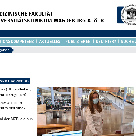
DIZINISCHE FAKULTÄT
IVERSITÄTSKLINIKUM MAGDEBURG A. ö. R.
TIONSKOMPETENZ
AKTUELLES
PUBLIZIEREN
NEU HIER?
SUCHE 
gaben
 MZB und der UB
hek (UB) entliehen,
g zurückzugeben?
ücher aus dem
ntralbibliothek
nd der MZB, die nun