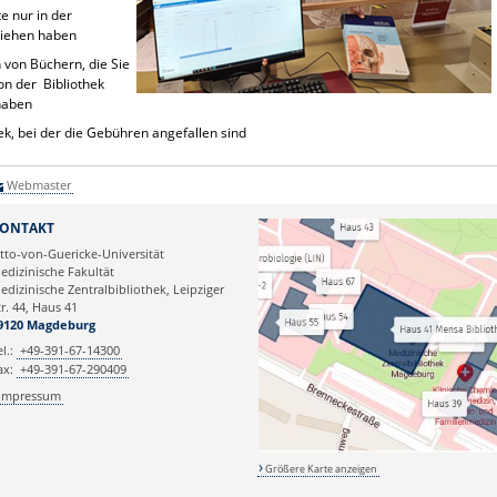
e nur in der
tliehen haben
 von Büchern, die Sie
on der Bibliothek
 haben
ek, bei der die Gebühren angefallen sind
Webmaster
ONTAKT
tto-von-Guericke-Universität
edizinische Fakultät
edizinische Zentralbibliothek, Leipziger
tr. 44, Haus 41
9120 Magdeburg
el.:
+49-391-67-14300
ax:
+49-391-67-290409
Impressum
Größere Karte anzeigen