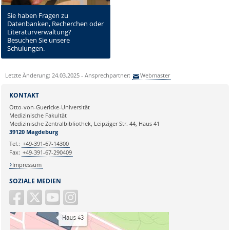
Sie haben Fragen zu
Datenbanken, Recherchen oder
Literaturverwaltung?
Besuchen Sie unsere
Schulungen.
Letzte Änderung: 24.03.2025 - Ansprechpartner:
Webmaster
KONTAKT
Otto-von-Guericke-Universität
Medizinische Fakultät
Medizinische Zentralbibliothek, Leipziger Str. 44, Haus 41
39120 Magdeburg
Tel.:
+49-391-67-14300
Fax:
+49-391-67-290409
Impressum
SOZIALE MEDIEN