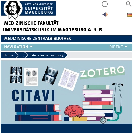
MEDIZINISCHE FAKULTÄT
UNIVERSITÄTSKLINIKUM MAGDEBURG A. ö. R.
MEDIZINISCHE ZENTRALBIBLIOTHEK
LITERATURSUCHE
Home
Informationskompetenz
Literaturverwaltung
SERVICE
INFORMATIONSKOMPETENZ
AKTUELLES
PUBLIZIEREN
NEU HIER?
SUCHE A-Z