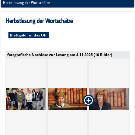
das Ohr
Herbstlesung der Wortschätze
Herbstlesung der Wortschätze
-
Blattgold für das Ohr
fotografische Nachlese zur Lesung am 4.11.2025 (10 Bilder)