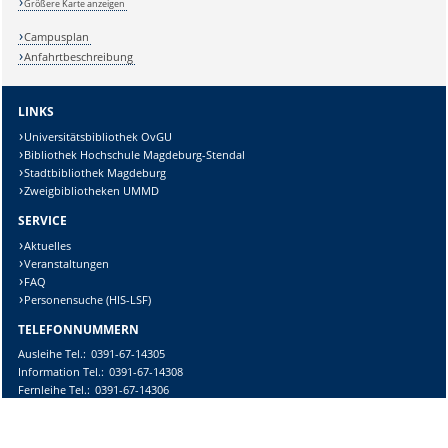
Größere Karte anzeigen
Campusplan
Anfahrtbeschreibung
LINKS
Universitätsbibliothek OvGU
Bibliothek Hochschule Magdeburg-Stendal
Stadtbibliothek Magdeburg
Zweigbibliotheken UMMD
SERVICE
Aktuelles
Veranstaltungen
FAQ
Personensuche (HIS-LSF)
TELEFONNUMMERN
Ausleihe
Tel.:
0391-67-14305
Information
Tel.:
0391-67-14308
Fernleihe
Tel.:
0391-67-14306
E-Mail-Kontakt
DIESE SEITE