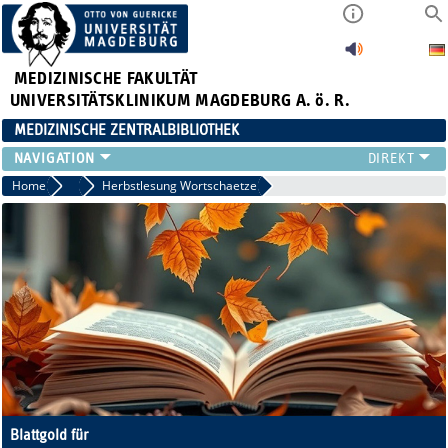
MEDIZINISCHE FAKULTÄT
UNIVERSITÄTSKLINIKUM MAGDEBURG A. ö. R.
MEDIZINISCHE ZENTRALBIBLIOTHEK
LITERATURSUCHE
Home
2025
Herbstlesung Wortschaetze
SERVICE
INFORMATIONSKOMPETENZ
AKTUELLES
PUBLIZIEREN
NEU HIER?
SUCHE A-Z
Blattgold für