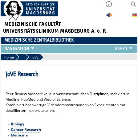
MEDIZINISCHE FAKULTÄT
UNIVERSITÄTSKLINIKUM MAGDEBURG A. ö. R.
MEDIZINISCHE ZENTRALBIBLIOTHEK
LITERATURSUCHE
Home
Datenbanken
JoVE
SERVICE
INFORMATIONSKOMPETENZ
JoVE Research
AKTUELLES
PUBLIZIEREN
Peer-Review-Videoartikel aus wissenschaftlichen Disziplinen, indexiert in
NEU HIER?
Medline, PubMed und Web of Science.
SUCHE A-Z
Kombiniert hochwertige Videodemonstrationen von Experimenten mit
detaillierten Textprotokollen.
Biology
Cancer Research
Medicine