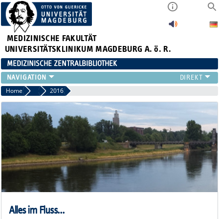
MEDIZINISCHE FAKULTÄT
UNIVERSITÄTSKLINIKUM MAGDEBURG A. ö. R.
MEDIZINISCHE ZENTRALBIBLIOTHEK
LITERATURSUCHE
Home
Lange Nacht der Wissenschaft
2016
SERVICE
INFORMATIONSKOMPETENZ
AKTUELLES
PUBLIZIEREN
NEU HIER?
SUCHE A-Z
Alles im Fluss...