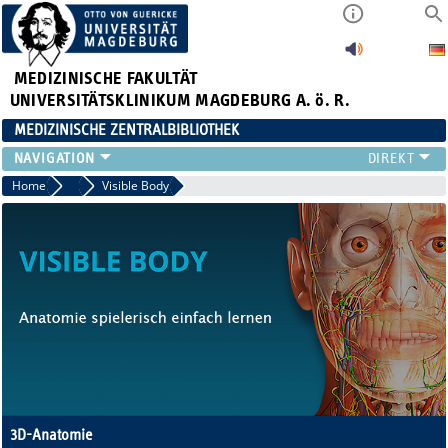
MEDIZINISCHE FAKULTÄT
UNIVERSITÄTSKLINIKUM MAGDEBURG A. ö. R.
MEDIZINISCHE ZENTRALBIBLIOTHEK
LITERATURSUCHE
Home
Datenbanken
Visible Body
SERVICE
INFORMATIONSKOMPETENZ
AKTUELLES
PUBLIZIEREN
NEU HIER?
SUCHE A-Z
3D-Anatomie