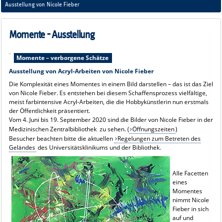
verborgene Schätze
Ausstellung von Nicole Fieber
4. Juni - 19. September 2020
Momente - Ausstellung
-
Momente – verborgene Schätze
Ausstellung von Acryl-Arbeiten von Nicole Fieber
Die Komplexität eines Momentes in einem Bild darstellen – das ist das Ziel
von Nicole Fieber. Es entstehen bei diesem Schaffensprozess vielfältige,
meist farbintensive Acryl-Arbeiten, die die Hobbykünstlerin nun erstmals
der Öffentlichkeit präsentiert.
Vom 4. Juni bis 19. September 2020 sind die Bilder von Nicole Fieber in der
Medizinischen Zentralbibliothek zu sehen. (
Öffnungszeiten
)
Besucher beachten bitte die aktuellen
Regelungen zum Betreten des
Geländes
des Universitätsklinikums und der Bibliothek.
Alle Facetten
eines
Momentes
nimmt Nicole
Fieber in sich
auf und