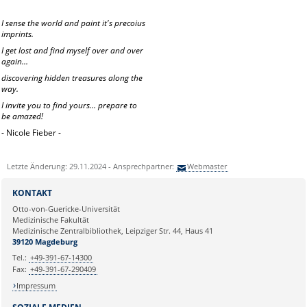
I sense the world and paint it's precoius
imprints.
I get lost and find myself over and over
again...
discovering hidden treasures along the
way.
I invite you to find yours... prepare to
be amazed!
- Nicole Fieber -
Letzte Änderung: 29.11.2024 - Ansprechpartner:
Webmaster
KONTAKT
Otto-von-Guericke-Universität
Medizinische Fakultät
Medizinische Zentralbibliothek, Leipziger Str. 44, Haus 41
39120 Magdeburg
Tel.:
+49-391-67-14300
Fax:
+49-391-67-290409
Impressum