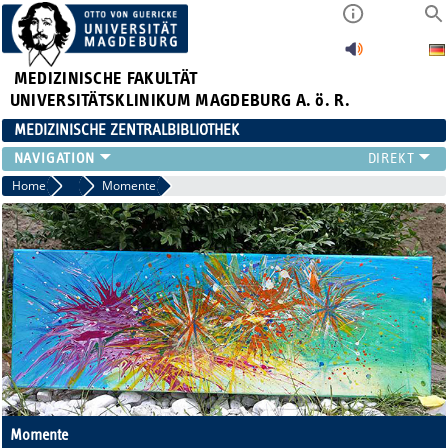
MEDIZINISCHE FAKULTÄT
UNIVERSITÄTSKLINIKUM MAGDEBURG A. ö. R.
MEDIZINISCHE ZENTRALBIBLIOTHEK
LITERATURSUCHE
Home
2020
Momente
SERVICE
INFORMATIONSKOMPETENZ
AKTUELLES
PUBLIZIEREN
NEU HIER?
SUCHE A-Z
Momente