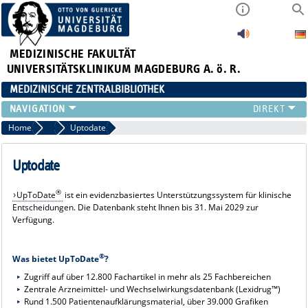
MEDIZINISCHE FAKULTÄT
UNIVERSITÄTSKLINIKUM MAGDEBURG A. ö. R.
MEDIZINISCHE ZENTRALBIBLIOTHEK
LITERATURSUCHE
Home
Datenbanken
Uptodate
SERVICE
INFORMATIONSKOMPETENZ
Uptodate
AKTUELLES
®
UpToDate
ist ein evidenzbasiertes Unterstützungssystem für klinische
PUBLIZIEREN
Entscheidungen. Die Datenbank steht Ihnen bis 31. Mai 2029 zur
NEU HIER?
Verfügung.
SUCHE A-Z
®
Was bietet UpToDate
?
Zugriff auf über 12.800 Fachartikel in mehr als 25 Fachbereichen
Zentrale Arzneimittel- und Wechselwirkungsdatenbank (Lexidrug™)
Rund 1.500 Patientenaufklärungsmaterial, über 39.000 Grafiken