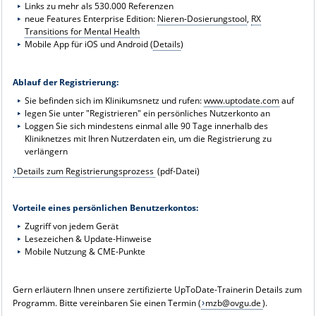
Links zu mehr als 530.000 Referenzen
neue Features Enterprise Edition:
Nieren-Dosierungstool
,
RX
Transitions for Mental Health
Mobile App für iOS und Android (
Details
)
Ablauf der Registrierung:
Sie befinden sich im Klinikumsnetz und rufen:
www.uptodate.com
auf
legen Sie unter "Registrieren" ein persönliches Nutzerkonto an
Loggen Sie sich mindestens einmal alle 90 Tage innerhalb des
Kliniknetzes mit Ihren Nutzerdaten ein, um die Registrierung zu
verlängern
Details zum Registrierungsprozess
(pdf-Datei)
Vorteile eines persönlichen Benutzerkontos:
Zugriff von jedem Gerät
Lesezeichen & Update-Hinweise
Mobile Nutzung & CME-Punkte
Gern erläutern Ihnen unsere zertifizierte UpToDate-Trainerin Details zum
Programm. Bitte vereinbaren Sie einen Termin (
mzb@ovgu.de
).