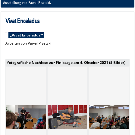
Enceladus!
Ausstellung von Pawel Pisetzki,
Vivat Enceladus
-
„Vivat Enceladus!“
Arbeiten von Pawel Pisetzki
fotografische Nachlese zur Finissage am 4. Oktober 2021 (5 Bilder)