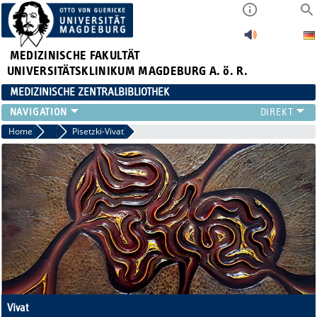
MEDIZINISCHE FAKULTÄT
UNIVERSITÄTSKLINIKUM MAGDEBURG A. ö. R.
MEDIZINISCHE ZENTRALBIBLIOTHEK
LITERATURSUCHE
Home
2021
Pisetzki-Vivat
SERVICE
INFORMATIONSKOMPETENZ
AKTUELLES
PUBLIZIEREN
NEU HIER?
SUCHE A-Z
Vivat