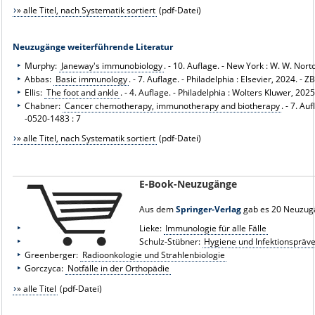
» alle Titel, nach Systematik sortiert
(pdf-Datei)
Neuzugänge weiterführende Literatur
Murphy:
Janeway's immunobiology
. - 10. Auflage. - New York : W. W. No
Abbas:
Basic immunology
. - 7. Auflage. - Philadelphia : Elsevier, 2024. - Z
Ellis:
The foot and ankle
. - 4. Auflage. - Philadelphia : Wolters Kluwer, 2025
Chabner:
Cancer chemotherapy, immunotherapy and biotherapy
. - 7. Au
-0520-1483 : 7
» alle Titel, nach Systematik sortiert
(pdf-Datei)
E-Book-Neuzugänge
Aus dem
Springer-Verlag
gab es 20 Neuzug
Lieke:
Immunologie für alle Fälle
Schulz-Stübner:
Hygiene und Infektionspräv
Greenberger:
Radioonkologie und Strahlenbiologie
Gorczyca:
Notfälle in der Orthopädie
» alle Titel
(pdf-Datei)