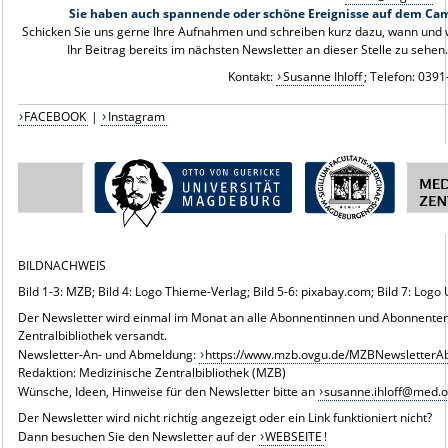
Sie haben auch spannende oder schöne Ereignisse auf dem Camp
Schicken Sie uns gerne Ihre Aufnahmen und schreiben kurz dazu, wann und w
Ihr Beitrag bereits im nächsten Newsletter an dieser Stelle zu sehen
Kontakt:
Susanne Ihloff
; Telefon: 039
FACEBOOK
|
Instagram
BILDNACHWEIS
Bild 1-3: MZB; Bild 4: Logo Thieme-Verlag; Bild 5-6: pixabay.com; Bild 7: Log
Der Newsletter wird einmal im Monat an alle Abonnentinnen und Abonnenten
Zentralbibliothek versandt.
Newsletter-An- und Abmeldung:
https://www.mzb.ovgu.de/MZBNewsletterA
Redaktion: Medizinische Zentralbibliothek (MZB)
Wünsche, Ideen, Hinweise für den Newsletter bitte an
susanne.ihloff@med.
Der Newsletter wird nicht richtig angezeigt oder ein Link funktioniert nicht?
Dann besuchen Sie den Newsletter auf der
WEBSEITE
!