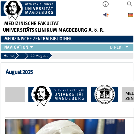
MEDIZINISCHE FAKULTÄT
UNIVERSITÄTSKLINIKUM MAGDEBURG A. ö. R.
MEDIZINISCHE ZENTRALBIBLIOTHEK
LITERATURSUCHE
Home
Newsletter-Archiv
25-August
SERVICE
INFORMATIONSKOMPETENZ
August 2025
AKTUELLES
PUBLIZIEREN
NEU HIER?
SUCHE A-Z