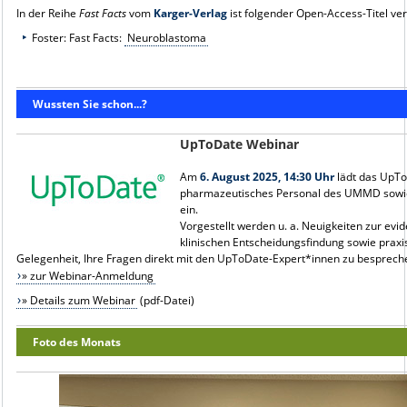
In der Reihe
Fast Facts
vom
Karger-Verlag
ist folgender Open-Access-Titel ver
Foster: Fast Facts:
Neuroblastoma
Wussten Sie schon...?
UpToDate Webinar
Am
6. August 2025, 14:30 Uhr
lädt das UpTo
pharmazeutisches Personal des UMMD sowie
ein.
Vorgestellt werden u. a. Neuigkeiten zur evi
klinischen Entscheidungsfindung sowie prax
Gelegenheit, Ihre Fragen direkt mit den UpToDate-Expert*innen zu besprech
» zur Webinar-Anmeldung
» Details zum Webinar
(pdf-Datei)
Foto des Monats