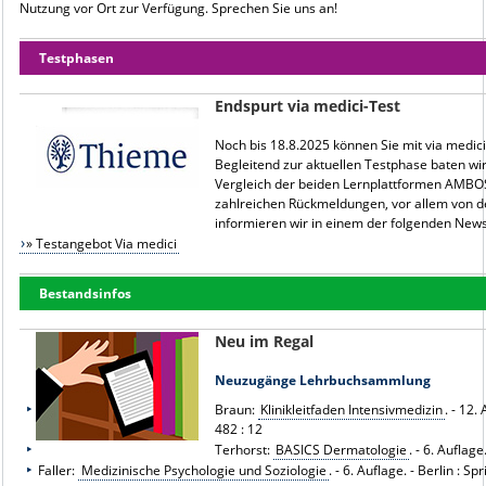
Nutzung vor Ort zur Verfügung. Sprechen Sie uns an!
Testphasen
Endspurt via medici-Test
Noch bis 18.8.2025 können Sie mit via medici
Begleitend zur aktuellen Testphase baten w
Vergleich der beiden Lernplattformen AMBOSS
zahlreichen Rückmeldungen, vor allem von d
informieren wir in einem der folgenden News
» Testangebot Via medici
Bestandsinfos
Neu im Regal
Neuzugänge Lehrbuchsammlung
Braun:
Klinikleitfaden Intensivmedizin
. - 12.
482 : 12
Terhorst:
BASICS Dermatologie
. - 6. Auflag
Faller:
Medizinische Psychologie und Soziologie
. - 6. Auflage. - Berlin : S