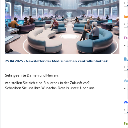
»
In
»
Te
»
Üb
25.04.2025 - Newsletter der Medizinischen Zentralbibliothek
»
Sehr geehrte Damen und Herren,
Vo
wie stellen Sie sich eine Bibliothek in der Zukunft vor?
Schreiben Sie uns Ihre Wünsche. Details unter: Über uns
»
Wu
»
Fo