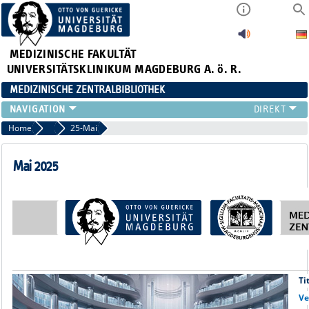
MEDIZINISCHE FAKULTÄT
UNIVERSITÄTSKLINIKUM MAGDEBURG A. ö. R.
MEDIZINISCHE ZENTRALBIBLIOTHEK
LITERATURSUCHE
Home
Newsletter-Archiv
25-Mai
SERVICE
INFORMATIONSKOMPETENZ
Mai 2025
AKTUELLES
PUBLIZIEREN
NEU HIER?
SUCHE A-Z
Ti
Ve