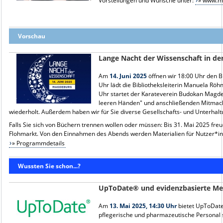
Vorstellungen und Wünsche unter:
» www.m
Vorschau
Lange Nacht der Wissenschaft in de
Am
14. Juni 2025
öffnen wir 18:00 Uhr den B
Uhr lädt die Bibliotheksleiterin Manuela Röh
Uhr startet der Karateverein Budokan Magdeb
leeren Händen" und anschließenden Mitmacha
wiederholt. Außerdem haben wir für Sie diverse Gesellschafts- und Unterhalt
Falls Sie sich von Büchern trennen wollen oder müssen: Bis 31. Mai 2025 fre
Flohmarkt. Von den Einnahmen des Abends werden Materialien für Nutzer*i
» Programmdetails
Wussten Sie schon...?
UpToDate® und evidenzbasierte Me
Am
13. Mai 2025, 14:30 Uhr
bietet UpToDate
pflegerische und pharmazeutische Personal s