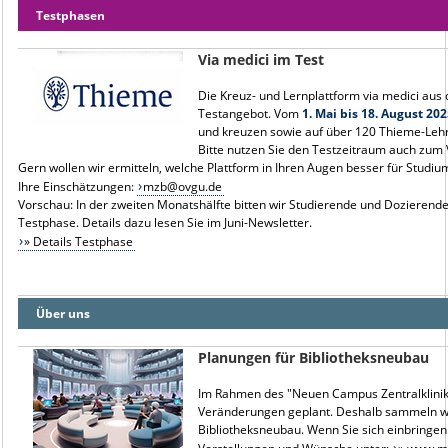
Testphasen
Via medici im Test
Die Kreuz- und Lernplattform via medici aus
Testangebot. Vom
1. Mai bis 18. August 202
und kreuzen sowie auf über 120 Thieme-Lehr
Bitte nutzen Sie den Testzeitraum auch zum
Gern wollen wir ermitteln, welche Plattform in Ihren Augen besser für Studium
Ihre Einschätzungen:
mzb@ovgu.de
Vorschau: In der zweiten Monatshälfte bitten wir Studierende und Dozierend
Testphase. Details dazu lesen Sie im Juni-Newsletter.
» Details Testphase
Über uns
Planungen für Bibliotheksneubau
Im Rahmen des "Neuen Campus Zentralklinik
Veränderungen geplant. Deshalb sammeln wir
Bibliotheksneubau. Wenn Sie sich einbringen 