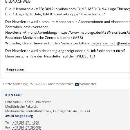
BILDNACHWEIS
Bild 1: leonardo.ai/MZB; Bild 2: pixabay.com; Bild 3: MZB; Bild 4: Logo Thieme
Bild 7: Logo UpToDate; Bild 8: Kreativ-Gruppe "Yokosolomaht"
Der Newsletter wird einmal im Monat an alle Abonnentinnen und Abonnenten
Zentralbibliothek versandt.
Newsletter-An- und Abmeldung:
https://www.mzb.ovgu.de/MZBNewsletterA
Redaktion: Medizinische Zentralbibliothek (MZB)
Wünsche, Ideen, Hinweise für den Newsletter bitte an
susanne.ihloff@med.
Der Newsletter wird nicht richtig angezeigt oder ein Link funktioniert nicht?
Dann besuchen Sie den Newsletter auf der
WEBSEITE
!
Impressum
Letzte Änderung: 25.04.2025 - Ansprechpartner:
Webmaster
KONTAKT
Otto-von-Guericke-Universität
Medizinische Fakultät
Medizinische Zentralbibliothek, Leipziger Str. 44, Haus 41
39120 Magdeburg
Tel.:
+49-391-67-14300
Fax:
+49-391-67-290409