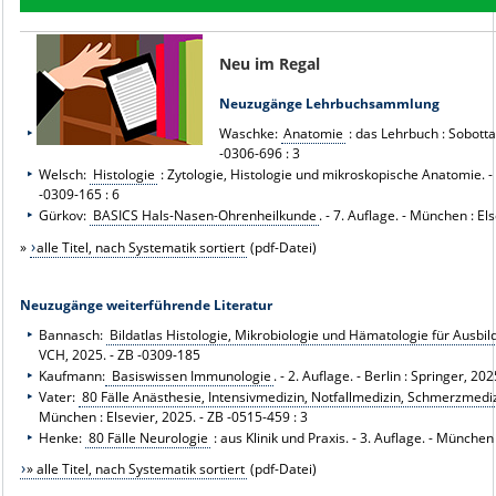
Neu im Regal
Neuzugänge Lehrbuchsammlung
Waschke:
Anatomie
: das Lehrbuch : Sobotta.
-0306-696 : 3
Welsch:
Histologie
: Zytologie, Histologie und mikroskopische Anatomie. - 
-0309-165 : 6
Gürkov:
BASICS Hals-Nasen-Ohrenheilkunde
. - 7. Auflage. - München : El
»
alle Titel, nach Systematik sortiert
(pdf-Datei)
Neuzugänge weiterführende Literatur
Bannasch:
Bildatlas Histologie, Mikrobiologie und Hämatologie für Ausbi
VCH, 2025. - ZB -0309-185
Kaufmann:
Basiswissen Immunologie
. - 2. Auflage. - Berlin : Springer, 20
Vater:
80 Fälle Anästhesie, Intensivmedizin, Notfallmedizin, Schmerzmedi
München : Elsevier, 2025. - ZB -0515-459 : 3
Henke:
80 Fälle Neurologie
: aus Klinik und Praxis. - 3. Auflage. - München
» alle Titel, nach Systematik sortiert
(pdf-Datei)