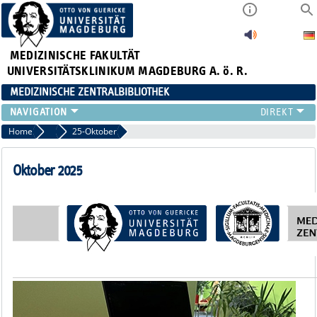
MEDIZINISCHE FAKULTÄT
UNIVERSITÄTSKLINIKUM MAGDEBURG A. ö. R.
MEDIZINISCHE ZENTRALBIBLIOTHEK
LITERATURSUCHE
Home
Newsletter-Archiv
25-Oktober
SERVICE
INFORMATIONSKOMPETENZ
Oktober 2025
AKTUELLES
PUBLIZIEREN
NEU HIER?
SUCHE A-Z