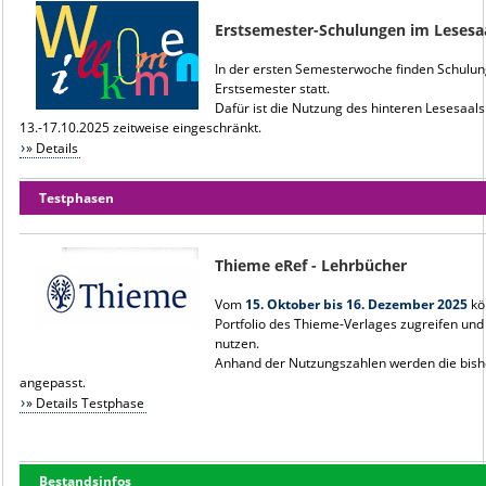
Erstsemester-Schulungen im Lesesa
In der ersten Semesterwoche finden Schulung
Erstsemester statt.
Dafür ist die Nutzung des hinteren Lesesaa
13.-17.10.2025 zeitweise eingeschränkt.
» Details
Testphasen
Thieme eRef - Lehrbücher
Vom
15. Oktober bis 16. Dezember 2025
kö
Portfolio des Thieme-Verlages zugreifen un
nutzen.
Anhand der Nutzungszahlen werden die bishe
angepasst.
» Details Testphase
Bestandsinfos