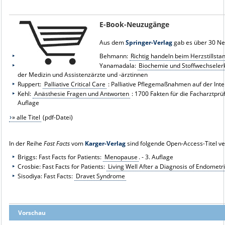
E-Book-Neuzugänge
Aus dem
Springer-Verlag
gab es über 30 N
Behmann:
Richtig handeln beim Herzstillsta
Yanamadala:
Biochemie und Stoffwechsele
der Medizin und Assistenzärzte und -ärztinnen
Ruppert:
Palliative Critical Care
: Palliative Pflegemaßnahmen auf der Inten
Kehl:
Anästhesie Fragen und Antworten
: 1700 Fakten für die Facharztprü
Auflage
» alle Titel
(pdf-Datei)
In der Reihe
Fast Facts
vom
Karger-Verlag
sind folgende Open-Access-Titel ve
Briggs: Fast Facts for Patients:
Menopause
. - 3. Auflage
Crosbie: Fast Facts for Patients:
Living Well After a Diagnosis of Endometr
Sisodiya: Fast Facts:
Dravet Syndrome
Vorschau