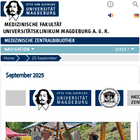
MEDIZINISCHE FAKULTÄT
UNIVERSITÄTSKLINIKUM MAGDEBURG A. ö. R.
MEDIZINISCHE ZENTRALBIBLIOTHEK
LITERATURSUCHE
Home
Newsletter-Archiv
25-September
SERVICE
INFORMATIONSKOMPETENZ
September 2025
AKTUELLES
PUBLIZIEREN
NEU HIER?
SUCHE A-Z