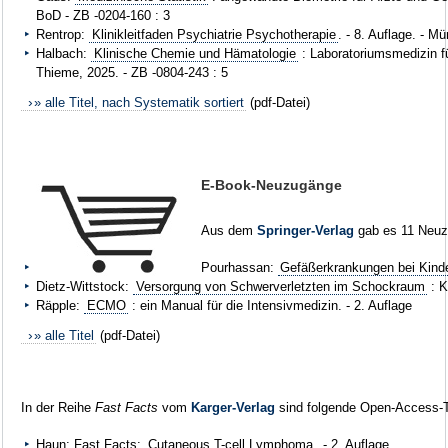
BoD - ZB -0204-160 : 3
Rentrop:
Klinikleitfaden Psychiatrie Psychotherapie
. - 8. Auflage. - M
Halbach:
Klinische Chemie und Hämatologie
: Laboratoriumsmedizin fü
Thieme, 2025. - ZB -0804-243 : 5
» alle Titel, nach Systematik sortiert
(pdf-Datei)
E-Book-Neuzugänge
Aus dem
Springer-Verlag
gab es 11 Neuz
Pourhassan:
Gefäßerkrankungen bei Kind
Dietz-Wittstock:
Versorgung von Schwerverletzten im Schockraum
: K
Räpple:
ECMO
: ein Manual für die Intensivmedizin. - 2. Auflage
» alle Titel
(pdf-Datei)
In der Reihe
Fast Facts
vom
Karger-Verlag
sind folgende Open-Access-Tit
Haun: Fast Facts:
Cutaneous T-cell Lymphoma
. - 2. Auflage