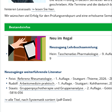
geschrieben. Alle Termine und die dadurch 
hinteren Lesesaals
» lesen Sie hier.
Wir wünschen viel Erfolg für den Prüfungsendspurt und eine erholsame Sem
Bestandsinfos
Neu im Regal
Neuzugang Lehrbuchsammlung
Hein:
Taschenatlas Pharmakologie
. - 9. Auf
9
Neuzugänge weiterführende Literatur
Feist:
Referenz Rheumatologie
. - 1. Auflage. - Stuttgart : Thieme, 2026. - 
Rudolf:
Arbeitsmedizin praktisch
. - 1. Auflage. - Stuttgart : Kohlhammer, 
Staats:
Gruppenpsychotherapie und Gruppenanalyse
. - 2. Auflage. - Gö
-5816-056
» alle Titel, nach Systematik sortiert
(pdf-Datei)