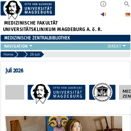
MEDIZINISCHE FAKULTÄT
UNIVERSITÄTSKLINIKUM MAGDEBURG A. ö. R.
MEDIZINISCHE ZENTRALBIBLIOTHEK
LITERATURSUCHE
Home
Newsletter-Archiv
26-Juli
SERVICE
INFORMATIONSKOMPETENZ
Juli 2026
AKTUELLES
PUBLIZIEREN
NEU HIER?
SUCHE A-Z