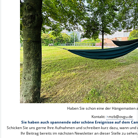
Haben Sie schon eine der Hängematten a
Kontakt:
mzb@ovgu.de
Sie haben auch spannende oder schöne Ereignisse auf dem Camp
Schicken Sie uns gerne Ihre Aufnahmen und schreiben kurz dazu, wann und w
Ihr Beitrag bereits im nächsten Newsletter an dieser Stelle zu sehen