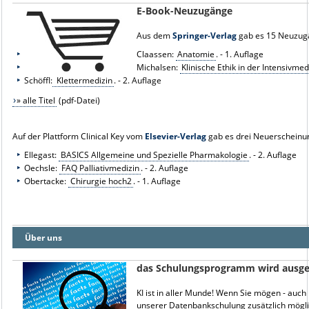
E-Book-Neuzugänge
Aus dem
Springer-Verlag
gab es 15 Neuzug
Claassen:
Anatomie
. - 1. Auflage
Michalsen:
Klinische Ethik in der Intensivmed
Schöffl:
Klettermedizin
. - 2. Auflage
» alle Titel
(pdf-Datei)
Auf der Plattform Clinical Key vom
Elsevier-Verlag
gab es drei Neuerscheinu
Ellegast:
BASICS Allgemeine und Spezielle Pharmakologie
. - 2. Auflage
Oechsle:
FAQ Palliativmedizin
. - 2. Auflage
Obertacke:
Chirurgie hoch2
. - 1. Auflage
Über uns
das Schulungsprogramm wird ausg
KI ist in aller Munde! Wenn Sie mögen - auc
unserer Datenbankschulung zusätzlich mögli