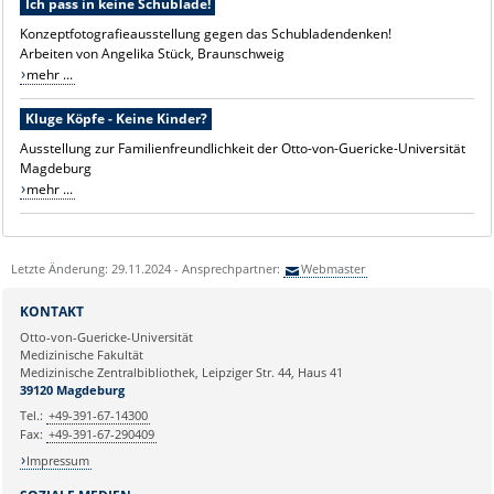
Ich pass in keine Schublade!
Konzeptfotografieausstellung gegen das Schubladendenken!
Arbeiten von Angelika Stück, Braunschweig
mehr ...
Kluge Köpfe - Keine Kinder?
Ausstellung zur Familienfreundlichkeit der Otto-von-Guericke-Universität
Magdeburg
mehr ...
Letzte Änderung: 29.11.2024 - Ansprechpartner:
Webmaster
KONTAKT
Otto-von-Guericke-Universität
Medizinische Fakultät
Medizinische Zentralbibliothek, Leipziger Str. 44, Haus 41
39120 Magdeburg
Tel.:
+49-391-67-14300
Fax:
+49-391-67-290409
Impressum