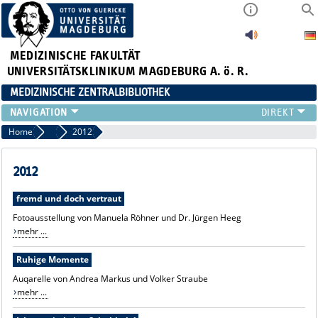
MEDIZINISCHE FAKULTÄT
UNIVERSITÄTSKLINIKUM MAGDEBURG A. ö. R.
MEDIZINISCHE ZENTRALBIBLIOTHEK
LITERATURSUCHE
Home
Ausstellungen
2012
SERVICE
INFORMATIONSKOMPETENZ
2012
AKTUELLES
fremd und doch vertraut
PUBLIZIEREN
Fotoausstellung von Manuela Röhner und Dr. Jürgen Heeg
NEU HIER?
mehr ...
SUCHE A-Z
Ruhige Momente
Auqarelle von Andrea Markus und Volker Straube
mehr ...