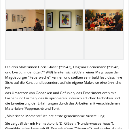
Die drei Malerinnen Doris Gläser (*1942), Dagmar Bornemann (*1946)
und Eve Schindehütte (*1948) lernten sich 2009 in einer Malgruppe der
Magdeburger "Feuerwache" kennen und stellten sehr bald fest, dass ihre
Sicht auf die Kunst und besonders auf die eigene Malweise eine ähnliche
ist:
das Umsetzen von Gedanken und Gefühlen, das Experimentieren mit
Farben und Formen, das Ausprobieren unterschiedlicher Techniken und
die Erweiterung der Erfahrungen durch das Arbeiten mit verschiedenen
Materialen (Pappmaché und Ton).
„Malerische Momente“ ist ihre erste gemeinsame Ausstellung.
Sie zeigt Bilder mit Heimatkolorit (D. Gläser: "Hundertwasserhaus"),
Gemälde voller Farbkraft (E. Schindehütte: "Tänzerin") und solche, die die