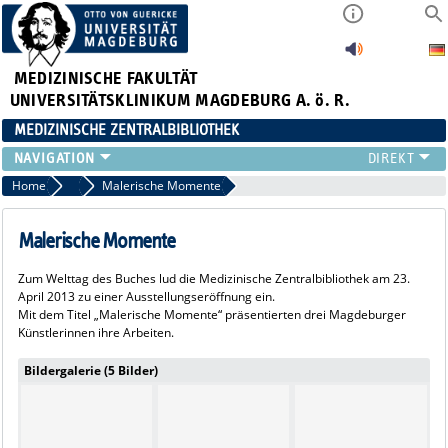
MEDIZINISCHE FAKULTÄT
UNIVERSITÄTSKLINIKUM MAGDEBURG A. ö. R.
MEDIZINISCHE ZENTRALBIBLIOTHEK
LITERATURSUCHE
Home
2013
Malerische Momente
SERVICE
INFORMATIONSKOMPETENZ
Malerische Momente
AKTUELLES
Zum Welttag des Buches lud die Medizinische Zentralbibliothek am 23.
PUBLIZIEREN
April 2013 zu einer Ausstellungseröffnung ein.
NEU HIER?
Mit dem Titel „Malerische Momente“ präsentierten drei Magdeburger
Künstlerinnen ihre Arbeiten.
SUCHE A-Z
Bildergalerie (5 Bilder)