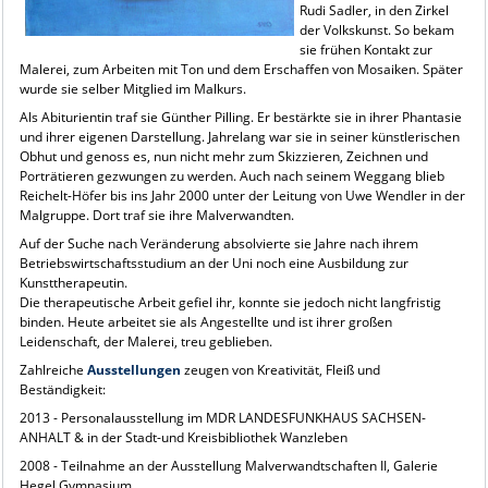
Rudi Sadler, in den Zirkel
der Volkskunst. So bekam
sie frühen Kontakt zur
Malerei, zum Arbeiten mit Ton und dem Erschaffen von Mosaiken. Später
wurde sie selber Mitglied im Malkurs.
Als Abiturientin traf sie Günther Pilling. Er bestärkte sie in ihrer Phantasie
und ihrer eigenen Darstellung. Jahrelang war sie in seiner künstlerischen
Obhut und genoss es, nun nicht mehr zum Skizzieren, Zeichnen und
Porträtieren gezwungen zu werden. Auch nach seinem Weggang blieb
Reichelt-Höfer bis ins Jahr 2000 unter der Leitung von Uwe Wendler in der
Malgruppe. Dort traf sie ihre Malverwandten.
Auf der Suche nach Veränderung absolvierte sie Jahre nach ihrem
Betriebswirtschaftsstudium an der Uni noch eine Ausbildung zur
Kunsttherapeutin.
Die therapeutische Arbeit gefiel ihr, konnte sie jedoch nicht langfristig
binden. Heute arbeitet sie als Angestellte und ist ihrer großen
Leidenschaft, der Malerei, treu geblieben.
Zahlreiche
Ausstellungen
zeugen von Kreativität, Fleiß und
Beständigkeit:
2013 - Personalausstellung im MDR LANDESFUNKHAUS SACHSEN-
ANHALT & in der Stadt-und Kreisbibliothek Wanzleben
2008 - Teilnahme an der Ausstellung Malverwandtschaften II, Galerie
Hegel Gymnasium