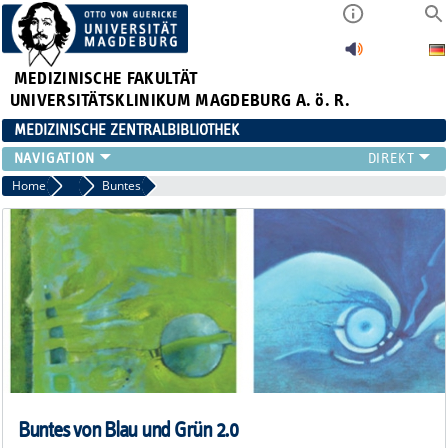
MEDIZINISCHE FAKULTÄT
UNIVERSITÄTSKLINIKUM MAGDEBURG A. ö. R.
MEDIZINISCHE ZENTRALBIBLIOTHEK
LITERATURSUCHE
Home
2014
Buntes
SERVICE
INFORMATIONSKOMPETENZ
AKTUELLES
PUBLIZIEREN
NEU HIER?
SUCHE A-Z
Buntes von Blau und Grün 2.0