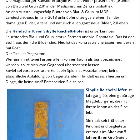
Die Magdeburger Künstlerin Sibylle Reichelt-Höfer präsentierte „Buntes
von Blau und Grün 2.0“ in der Medizinischen Zentralbibliothek.
An den Ausstellungserfolg Buntes von Blau & Grün im MDR-
Landesfunkhaus im Jahr 2013 anknüpfend, zeigt sie einen Teil der
damaligen Bilder, ältere und natürlich auch ganz neue Bilder, 2.0 eben.
Die
Handschrift von Sibylle Reichelt-Höfer
ist unverkennbar.
Leuchtendes Blau und Grün, starke Formen und viel Phantasie. Das ist der
Stoff, aus dem die Bilder sind. Neu ist das kontrastreiche Experimentieren
mit Rost.
Der Titel ist Programm.
Wer annimmt, zwei Farben allein können kaum als bunt bezeichnet
werden, sollte sich vom Gegenteil überraschen lassen.
Soviel sei vorab verraten: Es ist ein Spiel mit Assoziationen, keine
absichtliche Abbildung von Gegenständen. Handelt es sich hierbei um
Dinge, die keine sind? Entscheiden Sie selbst.
Sibylle Reichelt-Höfer
ist
Jahrgang 65, eine gebürtige
Magdeburgerin, die mit
ihrem Mann an der Elbe
lebt.
Sie malt seit frühester
Kindheit und begleitete
erstmals im Alter von 5
Jahren ihren Großvater,