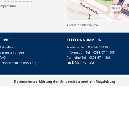
Impressum
Größere Karte anzeigen
ERVICE
TELEFONNUMMERN
Aktuelles
Ausleihe
Tel.:
0391-67-14305
Veranstaltungen
Information
Tel.:
0391-67-14308
FAQ
Fernleihe
Tel.:
0391-67-14306
E-Mail-Kontakt
Personensuche (HIS-LSF)
Datenschutzerklärung der Universitätsmedizin Magdeburg