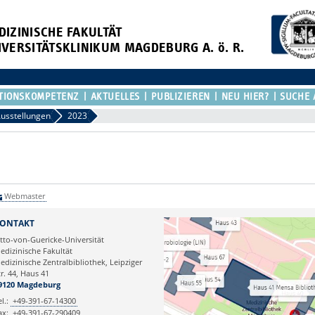
DIZINISCHE FAKULTÄT
IVERSITÄTSKLINIKUM MAGDEBURG A. ö. R.
TIONSKOMPETENZ
AKTUELLES
PUBLIZIEREN
NEU HIER?
SUCHE 
usstellungen
2023
Webmaster
ONTAKT
tto-von-Guericke-Universität
edizinische Fakultät
edizinische Zentralbibliothek, Leipziger
tr. 44, Haus 41
9120 Magdeburg
el.:
+49-391-67-14300
ax:
+49-391-67-290409