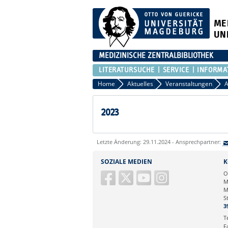
ME
UN
MEDIZINISCHE ZENTRALBIBLIOTHEK
LITERATURSUCHE
SERVICE
INFORMA
Home
Aktuelles
Veranstaltungen
A
2023
Letzte Änderung: 29.11.2024 - Ansprechpartner:
SOZIALE MEDIEN
K
O
M
M
S
3
T
F