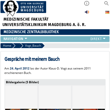
MEDIZINISCHE FAKULTÄT
UNIVERSITÄTSKLINIKUM MAGDEBURG A. ö. R.
MEDIZINISCHE ZENTRALBIBLIOTHEK
LITERATURSUCHE
Home
2012
Vogt_Bauch
SERVICE
INFORMATIONSKOMPETENZ
Gespräche mit meinem Bauch
AKTUELLES
Am
24. April 2012
las der Autor Klaus-D. Vogt aus seinem 2011
PUBLIZIEREN
erschienenen Buch.
NEU HIER?
Bildergalerie (5 Bilder)
SUCHE A-Z