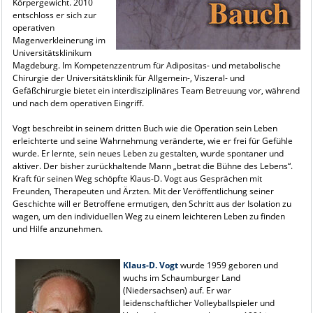
Körpergewicht. 2010
entschloss er sich zur
operativen
Magenverkleinerung im
Universitätsklinikum
Magdeburg. Im Kompetenzzentrum für Adipositas- und metabolische
Chirurgie der Universitätsklinik für Allgemein-, Viszeral- und
Gefäßchirurgie bietet ein interdisziplinäres Team Betreuung vor, während
und nach dem operativen Eingriff.
Vogt beschreibt in seinem dritten Buch wie die Operation sein Leben
erleichterte und seine Wahrnehmung veränderte, wie er frei für Gefühle
wurde. Er lernte, sein neues Leben zu gestalten, wurde spontaner und
aktiver. Der bisher zurückhaltende Mann „betrat die Bühne des Lebens“.
Kraft für seinen Weg schöpfte Klaus-D. Vogt aus Gesprächen mit
Freunden, Therapeuten und Ärzten. Mit der Veröffentlichung seiner
Geschichte will er Betroffene ermutigen, den Schritt aus der Isolation zu
wagen, um den individuellen Weg zu einem leichteren Leben zu finden
und Hilfe anzunehmen.
Klaus-D. Vogt
wurde 1959 geboren und
wuchs im Schaumburger Land
(Niedersachsen) auf. Er war
leidenschaftlicher Volleyballspieler und