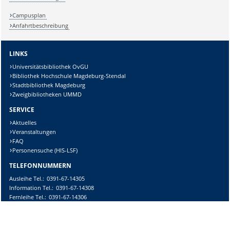
Campusplan
Anfahrtbeschreibung
LINKS
Universitätsbibliothek OvGU
Bibliothek Hochschule Magdeburg-Stendal
Stadtbibliothek Magdeburg
Zweigbibliotheken UMMD
SERVICE
Aktuelles
Veranstaltungen
FAQ
Personensuche (HIS-LSF)
TELEFONNUMMERN
Ausleihe
Tel.:
0391-67-14305
Information
Tel.:
0391-67-14308
Fernleihe
Tel.:
0391-67-14306
E-Mail-Kontakt
DIESE SEITE