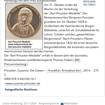
Hamburg) mit dem Preis ausgezeichnet.
Am 31. Oktober endet die
Woche mit der Verleihung
der „Karl Preusker-Medaille“. Der
Rentamtmann Karl Benjamin Preusker
gründete am 24. Oktober 1828 in
Großenhain die Vaterländische Bürger-
Bibliothek, zunächst als Schulbibliothek für
Lehrer, Schüler und den „gewerblichen
Bürgerstand“. Nach Preuskers Plänen
entstand daraus 1832 die erste deutsche
Bürgerbibliothek, die kostenlos von jedem
Interessierten benutzt werden konnte.
Die "Karl Preusker-Medaille" erhält in diesem Jahr der Journalist,
Kinderbuchautor und Medienexperte Thomas Feibel (
BID-
Pressemitteilung
).
Preusker, Susanne: Die Satten. –
Frankfurt: Krimythos Verl
., 2014. – 275
S.
ISBN 978-3-943160-16-1
www.susanne.preusker.de
fotografische Nachlese:
Letzte Änderung: 29.11.2024 - Ansprechpartner:
Webmaster