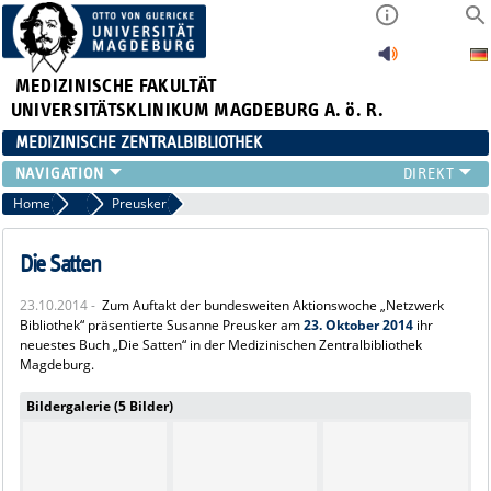
MEDIZINISCHE FAKULTÄT
UNIVERSITÄTSKLINIKUM MAGDEBURG A. ö. R.
MEDIZINISCHE ZENTRALBIBLIOTHEK
LITERATURSUCHE
Home
2014
Preusker
SERVICE
INFORMATIONSKOMPETENZ
Die Satten
AKTUELLES
23.10.2014 -
Zum Auftakt der bundesweiten Aktionswoche „Netzwerk
PUBLIZIEREN
Bibliothek“ präsentierte Susanne Preusker am
23. Oktober 2014
ihr
NEU HIER?
neuestes Buch „Die Satten“ in der Medizinischen Zentralbibliothek
Magdeburg.
SUCHE A-Z
Bildergalerie (5 Bilder)