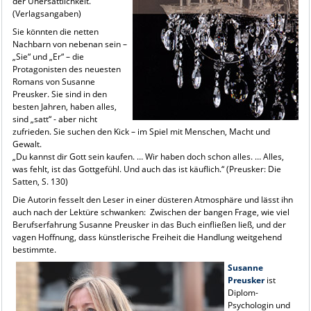
der Unersättlichkeit.“
(Verlagsangaben)
Sie könnten die netten
Nachbarn von nebenan sein –
„Sie“ und „Er“ – die
Protagonisten des neuesten
Romans von Susanne
Preusker. Sie sind in den
besten Jahren, haben alles,
sind „satt“ - aber nicht
zufrieden. Sie suchen den Kick – im Spiel mit Menschen, Macht und
Gewalt.
„Du kannst dir Gott sein kaufen. … Wir haben doch schon alles. … Alles,
was fehlt, ist das Gottgefühl. Und auch das ist käuflich.“ (Preusker: Die
Satten, S. 130)
Die Autorin fesselt den Leser in einer düsteren Atmosphäre und lässt ihn
auch nach der Lektüre schwanken: Zwischen der bangen Frage, wie viel
Berufserfahrung Susanne Preusker in das Buch einfließen ließ, und der
vagen Hoffnung, dass künstlerische Freiheit die Handlung weitgehend
bestimmte.
Susanne
Preusker
ist
Diplom-
Psychologin und