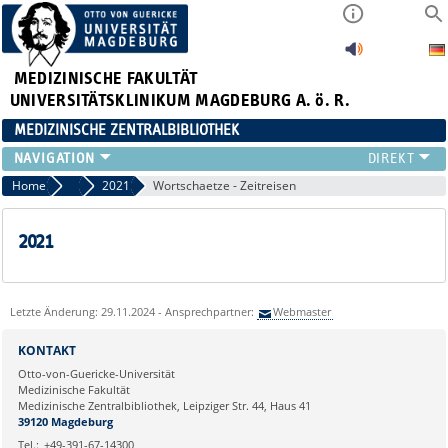
MEDIZINISCHE FAKULTÄT
UNIVERSITÄTSKLINIKUM MAGDEBURG A. ö. R.
MEDIZINISCHE ZENTRALBIBLIOTHEK
LITERATURSUCHE
Home
Lesungen
2021
Wortschaetze - Zeitreisen
SERVICE
INFORMATIONSKOMPETENZ
2021
AKTUELLES
PUBLIZIEREN
NEU HIER?
Letzte Änderung: 29.11.2024 - Ansprechpartner:
Webmaster
SUCHE A-Z
KONTAKT
Otto-von-Guericke-Universität
Medizinische Fakultät
Medizinische Zentralbibliothek, Leipziger Str. 44, Haus 41
39120 Magdeburg
Tel.:
+49-391-67-14300