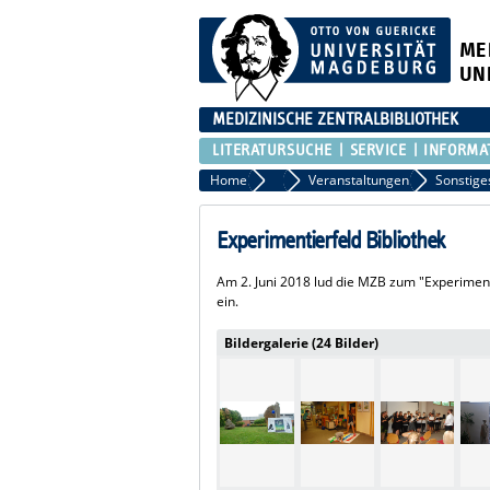
ME
UN
MEDIZINISCHE ZENTRALBIBLIOTHEK
LITERATURSUCHE
SERVICE
INFORMA
Home
Aktuelles
Veranstaltungen
Sonstige
Experimentierfeld Bibliothek
Am 2. Juni 2018 lud die MZB zum "Experiment
ein.
Bildergalerie (24 Bilder)