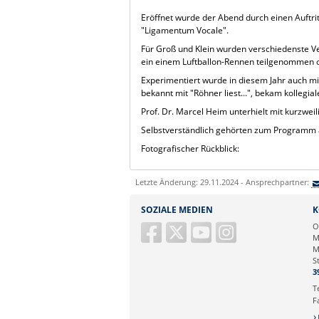
Eröffnet wurde der Abend durch einen Auftri
"Ligamentum Vocale".
Für Groß und Klein wurden verschiedenste 
ein einem Luftballon-Rennen teilgenommen 
Experimentiert wurde in diesem Jahr auch mi
bekannt mit "Röhner liest...", bekam kollegia
Prof. Dr. Marcel Heim unterhielt mit kurzwei
Selbstverständlich gehörten zum Programm 
Fotografischer Rückblick:
Letzte Änderung: 29.11.2024 - Ansprechpartner:
SOZIALE MEDIEN
K
O
M
M
S
3
T
F