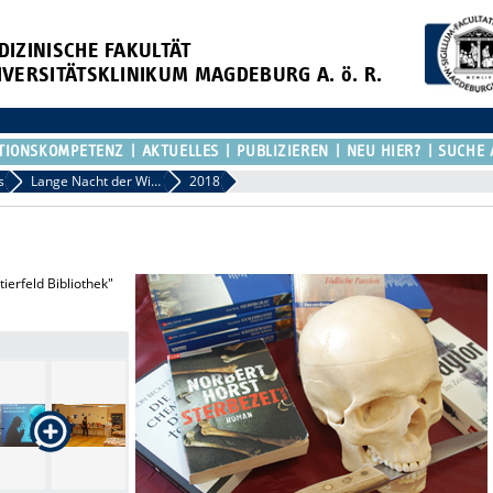
DIZINISCHE FAKULTÄT
IVERSITÄTSKLINIKUM MAGDEBURG A. ö. R.
TIONSKOMPETENZ
AKTUELLES
PUBLIZIEREN
NEU HIER?
SUCHE 
s
Lange Nacht der Wissenschaft
2018
ierfeld Bibliothek"