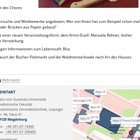
tt des Chores
Versuche und Wettbewerbe angeboten. Wer von Ihnen hat zum Beispiel schon mal
oder Brücken aus Papier gebaut?
t einer neuen Veranstaltungsform: dem Krimi-Duell. Manuela Röhner, bisher
le Verstärkung.
ligen Informationen zum Lebenssaft: Blut.
auch der Bücher-Flohmarkt und die Waldmeisterbowle nach Art des Hauses.
Webmaster
ONTAKT
tto-von-Guericke-Universität
edizinische Fakultät
edizinische Zentralbibliothek, Leipziger
tr. 44, Haus 41
9120 Magdeburg
el.:
+49-391-67-14300
ax:
+49-391-67-290409
Impressum