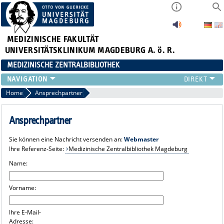
MEDIZINISCHE FAKULTÄT
UNIVERSITÄTSKLINIKUM MAGDEBURG A. ö. R.
MEDIZINISCHE ZENTRALBIBLIOTHEK
LITERATURSUCHE
Home
Ansprechpartner
SERVICE
INFORMATIONSKOMPETENZ
Ansprechpartner
AKTUELLES
Sie können eine Nachricht versenden an:
Webmaster
PUBLIZIEREN
Ihre Referenz-Seite:
Medizinische Zentralbibliothek Magdeburg
NEU HIER?
Name:
SUCHE A-Z
Vorname:
Ihre E-Mail-
Adresse: