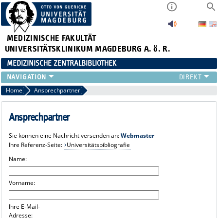
MEDIZINISCHE FAKULTÄT
UNIVERSITÄTSKLINIKUM MAGDEBURG A. ö. R.
MEDIZINISCHE ZENTRALBIBLIOTHEK
LITERATURSUCHE
Home
Ansprechpartner
SERVICE
INFORMATIONSKOMPETENZ
Ansprechpartner
AKTUELLES
Sie können eine Nachricht versenden an:
Webmaster
PUBLIZIEREN
Ihre Referenz-Seite:
Universitätsbibliografie
NEU HIER?
Name:
SUCHE A-Z
Vorname:
Ihre E-Mail-
Adresse: