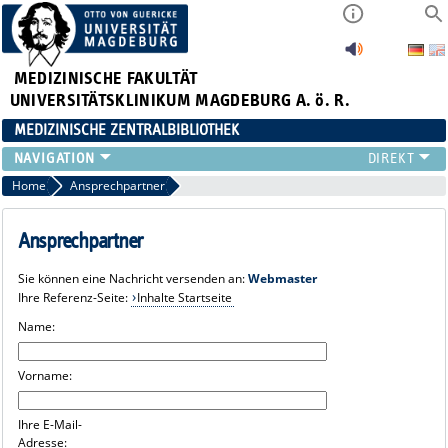
MEDIZINISCHE FAKULTÄT
UNIVERSITÄTSKLINIKUM MAGDEBURG A. ö. R.
MEDIZINISCHE ZENTRALBIBLIOTHEK
LITERATURSUCHE
Home
Ansprechpartner
SERVICE
INFORMATIONSKOMPETENZ
Ansprechpartner
AKTUELLES
Sie können eine Nachricht versenden an:
Webmaster
PUBLIZIEREN
Ihre Referenz-Seite:
Inhalte Startseite
NEU HIER?
Name:
SUCHE A-Z
Vorname:
Ihre E-Mail-
Adresse: