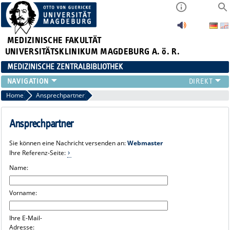
MEDIZINISCHE FAKULTÄT
UNIVERSITÄTSKLINIKUM MAGDEBURG A. ö. R.
MEDIZINISCHE ZENTRALBIBLIOTHEK
LITERATURSUCHE
Home
Ansprechpartner
SERVICE
INFORMATIONSKOMPETENZ
Ansprechpartner
AKTUELLES
Sie können eine Nachricht versenden an:
Webmaster
PUBLIZIEREN
Ihre Referenz-Seite:
NEU HIER?
Name:
SUCHE A-Z
Vorname:
Ihre E-Mail-
Adresse: