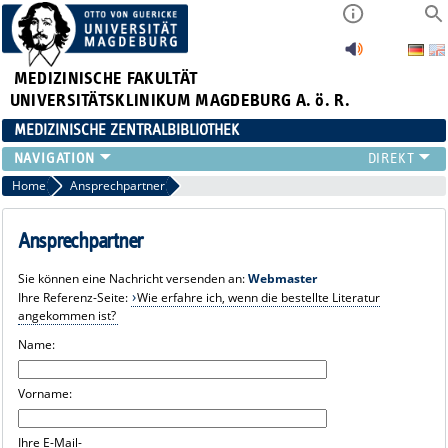
MEDIZINISCHE FAKULTÄT
UNIVERSITÄTSKLINIKUM MAGDEBURG A. ö. R.
MEDIZINISCHE ZENTRALBIBLIOTHEK
LITERATURSUCHE
Home
Ansprechpartner
SERVICE
INFORMATIONSKOMPETENZ
Ansprechpartner
AKTUELLES
Sie können eine Nachricht versenden an:
Webmaster
PUBLIZIEREN
Ihre Referenz-Seite:
Wie erfahre ich, wenn die bestellte Literatur
NEU HIER?
angekommen ist?
SUCHE A-Z
Name:
Vorname:
Ihre E-Mail-