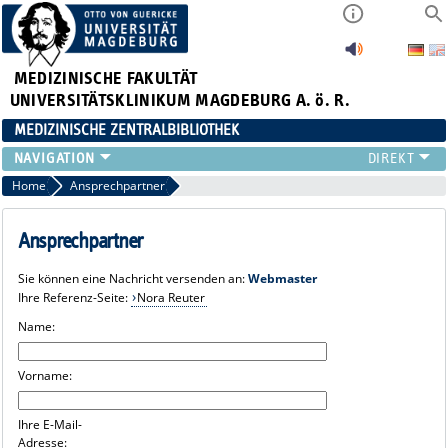
MEDIZINISCHE FAKULTÄT
UNIVERSITÄTSKLINIKUM MAGDEBURG A. ö. R.
MEDIZINISCHE ZENTRALBIBLIOTHEK
LITERATURSUCHE
Home
Ansprechpartner
SERVICE
INFORMATIONSKOMPETENZ
Ansprechpartner
AKTUELLES
Sie können eine Nachricht versenden an:
Webmaster
PUBLIZIEREN
Ihre Referenz-Seite:
Nora Reuter
NEU HIER?
Name:
SUCHE A-Z
Vorname:
Ihre E-Mail-
Adresse: