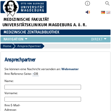
MEDIZINISCHE FAKULTÄT
UNIVERSITÄTSKLINIKUM MAGDEBURG A. ö. R.
MEDIZINISCHE ZENTRALBIBLIOTHEK
LITERATURSUCHE
Home
Ansprechpartner
SERVICE
INFORMATIONSKOMPETENZ
Ansprechpartner
AKTUELLES
Sie können eine Nachricht versenden an:
Webmaster
PUBLIZIEREN
Ihre Referenz-Seite:
DB
NEU HIER?
Name:
SUCHE A-Z
Vorname:
Ihre E-Mail-
Adresse: