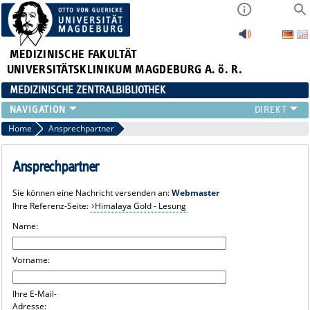
MEDIZINISCHE FAKULTÄT
UNIVERSITÄTSKLINIKUM MAGDEBURG A. ö. R.
MEDIZINISCHE ZENTRALBIBLIOTHEK
LITERATURSUCHE
Home
Ansprechpartner
SERVICE
INFORMATIONSKOMPETENZ
Ansprechpartner
AKTUELLES
Sie können eine Nachricht versenden an:
Webmaster
PUBLIZIEREN
Ihre Referenz-Seite:
Himalaya Gold - Lesung
NEU HIER?
Name:
SUCHE A-Z
Vorname:
Ihre E-Mail-
Adresse: