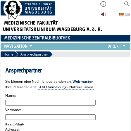
MEDIZINISCHE FAKULTÄT
UNIVERSITÄTSKLINIKUM MAGDEBURG A. ö. R.
MEDIZINISCHE ZENTRALBIBLIOTHEK
LITERATURSUCHE
Home
Ansprechpartner
SERVICE
INFORMATIONSKOMPETENZ
Ansprechpartner
AKTUELLES
Sie können eine Nachricht versenden an:
Webmaster
PUBLIZIEREN
Ihre Referenz-Seite:
FAQ Anmeldung / Nutzerausweis
NEU HIER?
Name:
SUCHE A-Z
Vorname:
Ihre E-Mail-
Adresse: