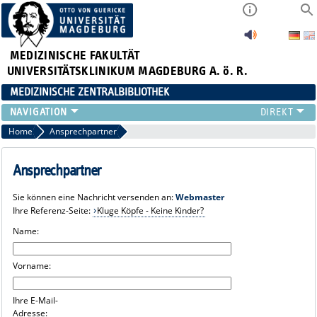
MEDIZINISCHE FAKULTÄT
UNIVERSITÄTSKLINIKUM MAGDEBURG A. ö. R.
MEDIZINISCHE ZENTRALBIBLIOTHEK
LITERATURSUCHE
Home
Ansprechpartner
SERVICE
INFORMATIONSKOMPETENZ
Ansprechpartner
AKTUELLES
Sie können eine Nachricht versenden an:
Webmaster
PUBLIZIEREN
Ihre Referenz-Seite:
Kluge Köpfe - Keine Kinder?
NEU HIER?
Name:
SUCHE A-Z
Vorname:
Ihre E-Mail-
Adresse: