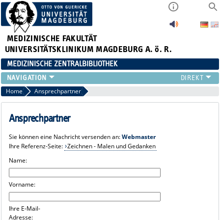
MEDIZINISCHE FAKULTÄT
UNIVERSITÄTSKLINIKUM MAGDEBURG A. ö. R.
MEDIZINISCHE ZENTRALBIBLIOTHEK
LITERATURSUCHE
Home
Ansprechpartner
SERVICE
INFORMATIONSKOMPETENZ
Ansprechpartner
AKTUELLES
Sie können eine Nachricht versenden an:
Webmaster
PUBLIZIEREN
Ihre Referenz-Seite:
Zeichnen - Malen und Gedanken
NEU HIER?
Name:
SUCHE A-Z
Vorname:
Ihre E-Mail-
Adresse: