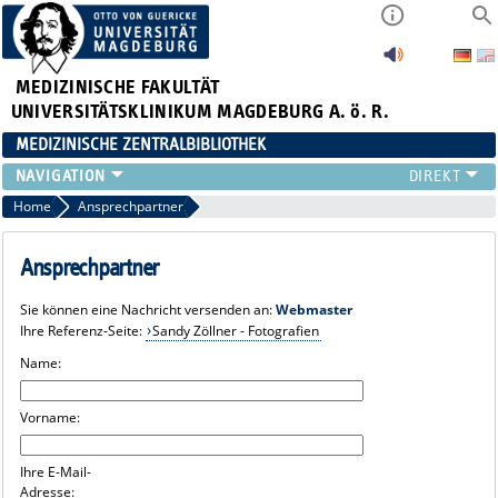
MEDIZINISCHE FAKULTÄT
UNIVERSITÄTSKLINIKUM MAGDEBURG A. ö. R.
MEDIZINISCHE ZENTRALBIBLIOTHEK
LITERATURSUCHE
Home
Ansprechpartner
SERVICE
INFORMATIONSKOMPETENZ
Ansprechpartner
AKTUELLES
Sie können eine Nachricht versenden an:
Webmaster
PUBLIZIEREN
Ihre Referenz-Seite:
Sandy Zöllner - Fotografien
NEU HIER?
Name:
SUCHE A-Z
Vorname:
Ihre E-Mail-
Adresse: