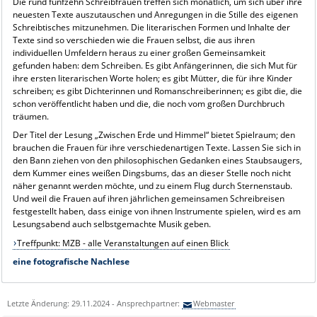
Die rund fünfzehn Schreibfrauen treffen sich monatlich, um sich über ihre
neuesten Texte auszutauschen und Anregungen in die Stille des eigenen
Schreibtisches mitzunehmen. Die literarischen Formen und Inhalte der
Texte sind so verschieden wie die Frauen selbst, die aus ihren
individuellen Umfeldern heraus zu einer großen Gemeinsamkeit
gefunden haben: dem Schreiben. Es gibt Anfängerinnen, die sich Mut für
ihre ersten literarischen Worte holen; es gibt Mütter, die für ihre Kinder
schreiben; es gibt Dichterinnen und Romanschreiberinnen; es gibt die, die
schon veröffentlicht haben und die, die noch vom großen Durchbruch
träumen.
Der Titel der Lesung „Zwischen Erde und Himmel“ bietet Spielraum; den
brauchen die Frauen für ihre verschiedenartigen Texte. Lassen Sie sich in
den Bann ziehen von den philosophischen Gedanken eines Staubsaugers,
dem Kummer eines weißen Dingsbums, das an dieser Stelle noch nicht
näher genannt werden möchte, und zu einem Flug durch Sternenstaub.
Und weil die Frauen auf ihren jährlichen gemeinsamen Schreibreisen
festgestellt haben, dass einige von ihnen Instrumente spielen, wird es am
Lesungsabend auch selbstgemachte Musik geben.
Treffpunkt: MZB - alle Veranstaltungen auf einen Blick
eine fotografische Nachlese
Letzte Änderung: 29.11.2024 - Ansprechpartner:
Webmaster