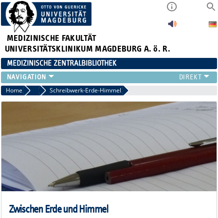
MEDIZINISCHE FAKULTÄT
UNIVERSITÄTSKLINIKUM MAGDEBURG A. ö. R.
MEDIZINISCHE ZENTRALBIBLIOTHEK
LITERATURSUCHE
Home
2015
Schreibwerk-Erde-Himmel
SERVICE
INFORMATIONSKOMPETENZ
AKTUELLES
PUBLIZIEREN
NEU HIER?
SUCHE A-Z
Zwischen Erde und Himmel