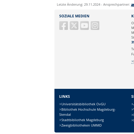
Letzte Änderung: 29.11.2024 - Ansprechpartner:
SOZIALE MEDIEN
K
O
M
M
S
3
T
F
LINKS
S
Universitätsbibliothek OvGU
Bibliothek Hochschule Magdeburg-
Stendal
Stadtbibliothek Magdeburg
Zweigbibliotheken UMMD