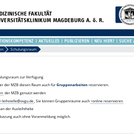
DIZINISCHE FAKULTÄT
IVERSITÄTSKLINIKUM MAGDEBURG A. ö. R.
TIONSKOMPETENZ
AKTUELLES
PUBLIZIEREN
NEU HIER?
SUCHE 
en
Schulungsraum
hulungsraum zur Verfügung
zer der MZB diesen Raum auch für
Gruppenarbeiten
reservieren.
en
der MZB genutzt werden
n
leihstelle@ovgu.de
, Sie können Gruppenräume auch
online reservieren
 an der Ausleihtheke
die Nutzung auch ohne Voranmeldung möglich