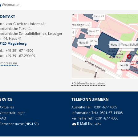
Webmaster
ONTAKT
tto-von-Guericke-Universität
edizinische Fakultät
edizinische Zentralbibliothek, Leipziger
tr. 44, Haus 41
9120 Magdeburg
el.:
+49-391-67-14300
ax:
+49-391-67-290409
Impressum
Größere Karte anzeigen
ERVICE
TELEFONNUMMERN
Aktuelles
Ausleihe
Tel.:
0391-67-14305
Veranstaltungen
Information
Tel.:
0391-67-14308
FAQ
Fernleihe
Tel.:
0391-67-14306
E-Mail-Kontakt
Personensuche (HIS-LSF)