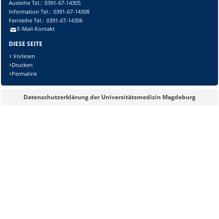
Ausleihe
Tel.:
0391-67-14305
Information
Tel.:
0391-67-14308
Fernleihe
Tel.:
0391-67-14306
E-Mail-Kontakt
DIESE SEITE
Vorlesen
Drucken
Permalink
Datenschutzerklärung der Universitätsmedizin Magdeburg