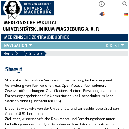
MEDIZINISCHE FAKULTÄT
UNIVERSITÄTSKLINIKUM MAGDEBURG A. ö. R.
MEDIZINISCHE ZENTRALBIBLIOTHEK
LITERATURSUCHE
Home
Dissertationen
Share_it
SERVICE
INFORMATIONSKOMPETENZ
Share_it
AKTUELLES
Share_it ist der zentrale Service zur Speicherung, Archivierung und
PUBLIZIEREN
Verbreitung von Publikationen, u.a. Open Access-Publikationen,
NEU HIER?
Zweitveröffentlichungen, Qualifikationsarbeiten, Forschungsdaten und
Forschungsergebnissen für Universitäten und Hochschulen im Land
SUCHE A-Z
Sachsen-Anhalt (Hochschulen LSA).
Dieser Service wird von der Universitäts-und Landesbibliothek Sachsen-
Anhalt (ULB) betrieben.
Ziel ist es, wissenschaftliche Dokumente und Forschungsdaten unter
Einhaltung anerkannter Qualitätsstandards im Internet bereitzustellen.