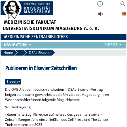
MEDIZINISCHE FAKULTÄT
UNIVERSITÄTSKLINIKUM MAGDEBURG A. ö. R.
MEDIZINISCHE ZENTRALBIBLIOTHEK
LITERATURSUCHE
Home
Zeitschriften
DEAL Elsevier
SERVICE
INFORMATIONSKOMPETENZ
Publizieren in Elsevier-Zeitschriften
AKTUELLES
PUBLIZIEREN
Elsevier
NEU HIER?
Die OVGU ist dem deutschlandweitem
DEAL-Elsevier-Vertrag
beigetreten, damit gewährleistet die Universität Magdeburg ihren
SUCHE A-Z
Wissenschaftler*innen folgende Möglichkeiten:
Volltextzugang
- dauerhafte Zugriffsrechte auf nahezu des gesamte Elsevier-
Zeitschriftenportfolie einschließlich des Cell Press und The Lancet-
Titelspektrums ab 2023