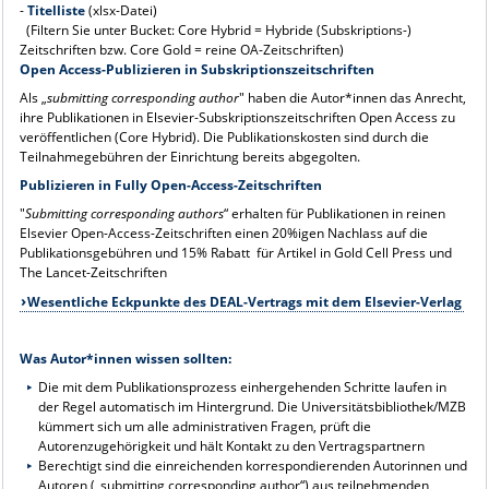
-
Titelliste
(xlsx-Datei)
(Filtern Sie unter Bucket: Core Hybrid = Hybride (Subskriptions-)
Zeitschriften bzw. Core Gold = reine OA-Zeitschriften)
Open Access-Publizieren in Subskriptionszeitschriften
Als „
submitting
corresponding author
" haben die Autor*innen das Anrecht,
ihre Publikationen in Elsevier-Subskriptionszeitschriften Open Access zu
veröffentlichen (Core Hybrid). Die Publikationskosten sind durch die
Teilnahmegebühren der Einrichtung bereits abgegolten.
Publizieren in Fully Open-Access-Zeitschriften
"
Submitting corresponding authors
“ erhalten für Publikationen in reinen
Elsevier Open-Access-Zeitschriften einen 20%igen Nachlass auf die
Publikationsgebühren und 15% Rabatt für Artikel in Gold Cell Press und
The Lancet-Zeitschriften
Wesentliche Eckpunkte des DEAL-Vertrags mit dem Elsevier-Verlag
Was Autor*innen wissen sollten:
Die mit dem Publikationsprozess einhergehenden Schritte laufen in
der Regel automatisch im Hintergrund. Die Universitätsbibliothek/MZB
kümmert sich um alle administrativen Fragen, prüft die
Autorenzugehörigkeit und hält Kontakt zu den Vertragspartnern
Berechtigt sind die einreichenden korrespondierenden Autorinnen und
Autoren („submitting corresponding author“) aus teilnehmenden