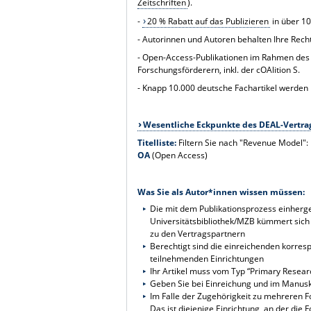
Zeitschriften
).
-
20 % Rabatt auf das Publizieren
in über 10
- Autorinnen und Autoren behalten Ihre Rechte
- Open-Access-Publikationen im Rahmen des
Forschungsförderern, inkl. der cOAlition S.
- Knapp 10.000 deutsche Fachartikel werden p
Wesentliche Eckpunkte des DEAL-Vertra
Titelliste:
Filtern Sie nach "Revenue Model":
OA
(Open Access)
Was Sie als Autor*innen wissen müssen:
Die mit dem Publikationsprozess einherge
Universitätsbibliothek/MZB kümmert sich 
zu den Vertragspartnern
Berechtigt sind die einreichenden korres
teilnehmenden Einrichtungen
Ihr Artikel muss vom Typ “Primary Research
Geben Sie bei Einreichung und im Manuskr
Im Falle der Zugehörigkeit zu mehreren Fo
Das ist diejenige Einrichtung, an der die