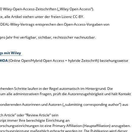
0 Wiley-Open-Access-Zeitschriften („Wiley Open Access“).
, alle Artikel stehen unter der freien Lizenz CC-BY.
 DEAL-Wiley-Vertrags entsprechen den Open-Access-Vorgaben von
ro Jahr frei verfügbar, sichtbar, rechtssicher nachnutzbar.
gs mit Wiley
HOA
(Online Open/Hybrid Open Access = hybride Zeitschrift) beziehungsweise
henden Schritte laufen in der Regel automatisch im Hintergrund. Die
um alle administrativen Fragen, prüft die Autorenzugehörigkeit und hält Kontakt
pondierenden Autorinnen und Autoren („submitting corresponding author“) aus
 Article” oder “Review Article” sein
ipt immer Ihre berechtigte Einrichtung an
rschungseinrichtungen ist eine Primary Affiliation (Hauptaffiliation) anzugeben.
 Forschungsleistung maßgeblich erbracht worden ist. Die Publikation wird dieser