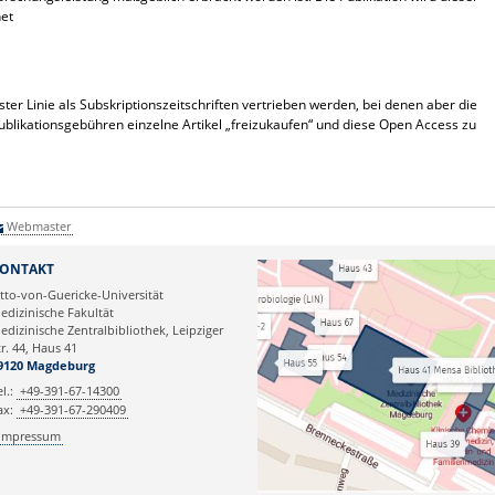
net
rster Linie als Subskriptionszeitschriften vertrieben werden, bei denen aber die
ublikationsgebühren einzelne Artikel „freizukaufen“ und diese Open Access zu
Webmaster
ONTAKT
tto-von-Guericke-Universität
edizinische Fakultät
edizinische Zentralbibliothek, Leipziger
tr. 44, Haus 41
9120 Magdeburg
el.:
+49-391-67-14300
ax:
+49-391-67-290409
Impressum