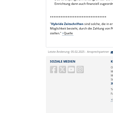
Einrichtung dann auch finanziell zugeord
********************************
"
Hybride Zeitschriften
sind solche, die in e
Möglichkeit besteht, durch die Zahlung von P
stellen."
Quelle
Letzte Änderung: 05.02.2025 - Ansprechpartner:
SOZIALE MEDIEN
K
O
M
M
S
3
T
F