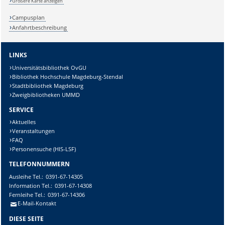
Größere Karte anzeigen
Campusplan
Anfahrtbeschreibung
LINKS
Universitätsbibliothek OvGU
Bibliothek Hochschule Magdeburg-Stendal
Stadtbibliothek Magdeburg
Zweigbibliotheken UMMD
SERVICE
Aktuelles
Veranstaltungen
FAQ
Personensuche (HIS-LSF)
TELEFONNUMMERN
Ausleihe
Tel.:
0391-67-14305
Information
Tel.:
0391-67-14308
Fernleihe
Tel.:
0391-67-14306
E-Mail-Kontakt
DIESE SEITE