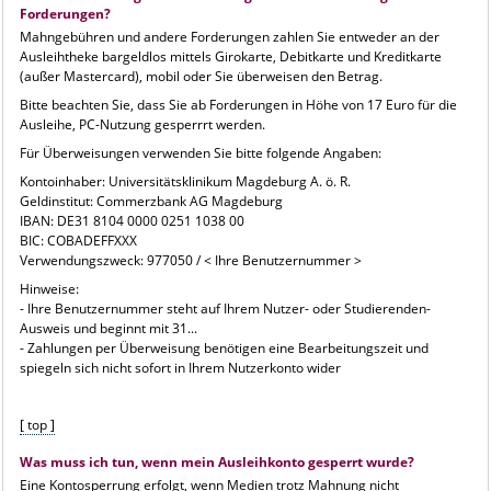
Forderungen?
Mahngebühren und andere Forderungen zahlen Sie entweder an der
Ausleihtheke bargeldlos mittels Girokarte, Debitkarte und Kreditkarte
(außer Mastercard), mobil oder Sie überweisen den Betrag.
Bitte beachten Sie, dass Sie ab Forderungen in Höhe von 17 Euro für die
Ausleihe, PC-Nutzung gesperrrt werden.
Für Überweisungen verwenden Sie bitte folgende Angaben:
Kontoinhaber: Universitätsklinikum Magdeburg A. ö. R.
Geldinstitut: Commerzbank AG Magdeburg
IBAN: DE31 8104 0000 0251 1038 00
BIC: COBADEFFXXX
Verwendungszweck: 977050 / < Ihre Benutzernummer >
Hinweise:
- Ihre Benutzernummer steht auf Ihrem Nutzer- oder Studierenden-
Ausweis und beginnt mit 31...
- Zahlungen per Überweisung benötigen eine Bearbeitungszeit und
spiegeln sich nicht sofort in Ihrem Nutzerkonto wider
[ top ]
Was muss ich tun, wenn mein Ausleihkonto gesperrt wurde?
Eine Kontosperrung erfolgt, wenn Medien trotz Mahnung nicht