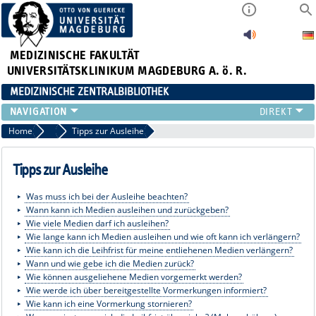
MEDIZINISCHE FAKULTÄT
UNIVERSITÄTSKLINIKUM MAGDEBURG A. ö. R.
MEDIZINISCHE ZENTRALBIBLIOTHEK
LITERATURSUCHE
Home
Benutzung
Tipps zur Ausleihe
SERVICE
INFORMATIONSKOMPETENZ
Tipps zur Ausleihe
AKTUELLES
Was muss ich bei der Ausleihe beachten?
PUBLIZIEREN
Wann kann ich Medien ausleihen und zurückgeben?
NEU HIER?
Wie viele Medien darf ich ausleihen?
SUCHE A-Z
Wie lange kann ich Medien ausleihen und wie oft kann ich verlängern?
Wie kann ich die Leihfrist für meine entliehenen Medien verlängern?
Wann und wie gebe ich die Medien zurück?
Wie können ausgeliehene Medien vorgemerkt werden?
Wie werde ich über bereitgestellte Vormerkungen informiert?
Wie kann ich eine Vormerkung stornieren?