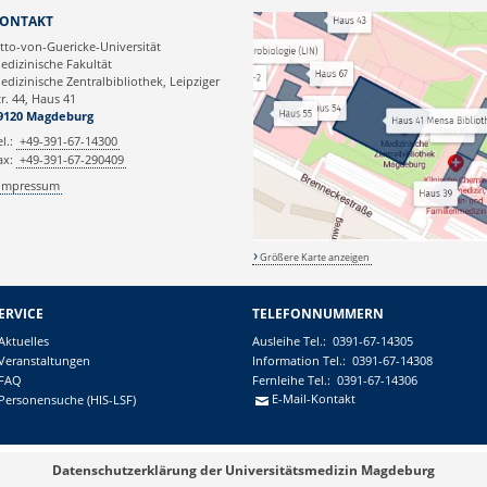
ONTAKT
tto-von-Guericke-Universität
edizinische Fakultät
edizinische Zentralbibliothek, Leipziger
tr. 44, Haus 41
9120 Magdeburg
el.:
+49-391-67-14300
ax:
+49-391-67-290409
Impressum
Größere Karte anzeigen
ERVICE
TELEFONNUMMERN
Aktuelles
Ausleihe
Tel.:
0391-67-14305
Veranstaltungen
Information
Tel.:
0391-67-14308
FAQ
Fernleihe
Tel.:
0391-67-14306
E-Mail-Kontakt
Personensuche (HIS-LSF)
Datenschutzerklärung der Universitätsmedizin Magdeburg