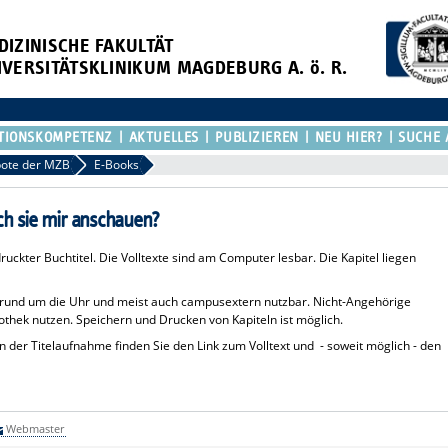
DIZINISCHE FAKULTÄT
IVERSITÄTSKLINIKUM MAGDEBURG A. ö. R.
TIONSKOMPETENZ
AKTUELLES
PUBLIZIEREN
NEU HIER?
SUCHE 
ote der MZB
E-Books
ch sie mir anschauen?
uckter Buchtitel. Die Volltexte sind am Computer lesbar. Die Kapitel liegen
s rund um die Uhr und meist auch campusextern nutzbar. Nicht-Angehörige
othek nutzen. Speichern und Drucken von Kapiteln ist möglich.
n der Titelaufnahme finden Sie den Link zum Volltext und - soweit möglich - den
Webmaster