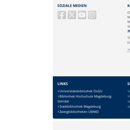
SOZIALE MEDIEN
K
O
M
M
S
3
T
F
LINKS
S
Universitätsbibliothek OvGU
Bibliothek Hochschule Magdeburg-
Stendal
Stadtbibliothek Magdeburg
Zweigbibliotheken UMMD