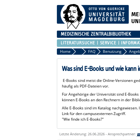
ME
UN
MEDIZINISCHE ZENTRALBIBLIOTHEK
LITERATURSUCHE
SERVICE
INFORMA
Home
Neu hier?
FAQ
Benutzung
Angeb
Was sind E-Books und wie kann i
E-Books sind meist die Online-Versionen gedr
häufig als PDF-Dateien vor.
Für Angehörige der Universität sind E-Book
können E-Books an den Rechnern in der Bibli
Alle E-Books sind im Katalog nachgewiesen. I
Link für den campusexternen Zugriff.
"Wie finde ich E-Books?"
Letzte Änderung: 26.06.2026 - Ansprechpartner: