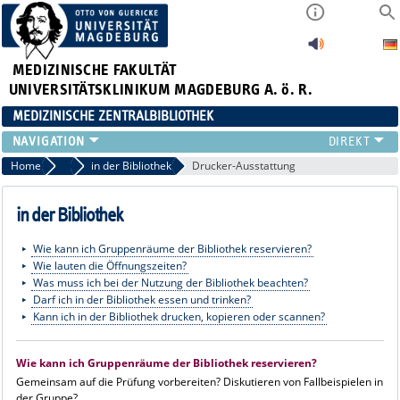
MEDIZINISCHE FAKULTÄT
UNIVERSITÄTSKLINIKUM MAGDEBURG A. ö. R.
MEDIZINISCHE ZENTRALBIBLIOTHEK
LITERATURSUCHE
Home
Benutzung
in der Bibliothek
Drucker-Ausstattung
SERVICE
INFORMATIONSKOMPETENZ
in der Bibliothek
AKTUELLES
Wie kann ich Gruppenräume der Bibliothek reservieren?
PUBLIZIEREN
Wie lauten die Öffnungszeiten?
NEU HIER?
Was muss ich bei der Nutzung der Bibliothek beachten?
SUCHE A-Z
Darf ich in der Bibliothek essen und trinken?
Kann ich in der Bibliothek drucken, kopieren oder scannen?
Wie kann ich Gruppenräume der Bibliothek reservieren?
Gemeinsam auf die Prüfung vorbereiten? Diskutieren von Fallbeispielen in
der Gruppe?