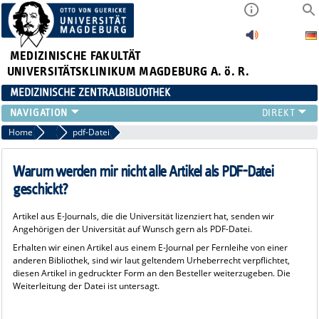
MEDIZINISCHE FAKULTÄT
UNIVERSITÄTSKLINIKUM MAGDEBURG A. ö. R.
MEDIZINISCHE ZENTRALBIBLIOTHEK
LITERATURSUCHE
Home
FAQ Fernleihe
pdf-Datei
SERVICE
INFORMATIONSKOMPETENZ
Warum werden mir nicht alle Artikel als PDF-Datei
AKTUELLES
geschickt?
PUBLIZIEREN
Artikel aus E-Journals, die die Universität lizenziert hat, senden wir
NEU HIER?
Angehörigen der Universität auf Wunsch gern als PDF-Datei.
SUCHE A-Z
Erhalten wir einen Artikel aus einem E-Journal per Fernleihe von einer
anderen Bibliothek, sind wir laut geltendem Urheberrecht verpflichtet,
diesen Artikel in gedruckter Form an den Besteller weiterzugeben. Die
Weiterleitung der Datei ist untersagt.