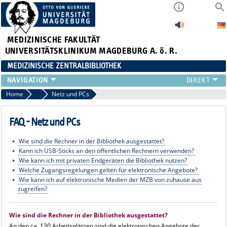
MEDIZINISCHE FAKULTÄT
UNIVERSITÄTSKLINIKUM MAGDEBURG A. ö. R.
MEDIZINISCHE ZENTRALBIBLIOTHEK
LITERATURSUCHE
Home
FAQ
Netz und PCs
SERVICE
INFORMATIONSKOMPETENZ
FAQ - Netz und PCs
AKTUELLES
Wie sind die Rechner in der Bibliothek ausgestattet?
PUBLIZIEREN
Kann ich USB-Sticks an den öffentlichen Rechnern verwenden?
NEU HIER?
Wie kann ich mit privaten Endgeräten die Bibliothek nutzen?
SUCHE A-Z
Welche Zugangsregelungen gelten für elektronische Angebote?
Wie kann ich auf elektronische Medien der MZB von zuhause aus
zugreifen?
Wie sind die Rechner in der Bibliothek ausgestattet?
An den ca. 130 Arbeitsplätzen sind die elektronischen Angebote der