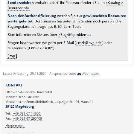
Sonderzeichen
enthalten darf. Ihr Passwort ändern Sie im
Katalog >
Benutzerinfo
.
Nach der Authentifizierung
werden Sie
zur gewünschten Ressource
weitergeleitet
. Dort müssen Sie unter Umständen noch persönliche
Zugangsdaten eintragen, z. B. für Lern-Tools.
Bitte informieren Sie uns über
Zugriffsprobleme
.
Fragen beantworten wir gern per E-Mail (
mzb@ovgu.de
) oder
telefonisch (0391-67-14305).
[ top ]
Letzte Änderung: 29.11.2024 - Ansprechpartner:
Webmaster
KONTAKT
Otto-von-Guericke-Universität
Medizinische Fakultät
Medizinische Zentralbibliothek, Leipziger Str. 44, Haus 41
39120 Magdeburg
Tel.:
+49-391-67-14300
Fax:
+49-391-67-290409
Impressum