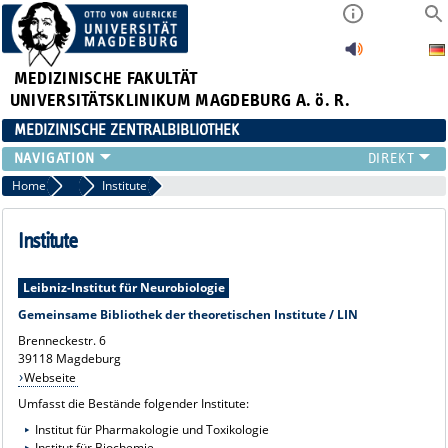
MEDIZINISCHE FAKULTÄT
UNIVERSITÄTSKLINIKUM MAGDEBURG A. ö. R.
MEDIZINISCHE ZENTRALBIBLIOTHEK
LITERATURSUCHE
Home
Zweigstellen
Institute
SERVICE
INFORMATIONSKOMPETENZ
Institute
AKTUELLES
PUBLIZIEREN
Leibniz-Institut für Neurobiologie
NEU HIER?
Gemeinsame Bibliothek der theoretischen Institute / LIN
SUCHE A-Z
Brenneckestr. 6
39118 Magdeburg
Webseite
Umfasst die Bestände folgender Institute:
Institut für Pharmakologie und Toxikologie
Institut für Biochemie