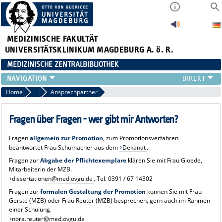
MEDIZINISCHE FAKULTÄT
UNIVERSITÄTSKLINIKUM MAGDEBURG A. ö. R.
MEDIZINISCHE ZENTRALBIBLIOTHEK
LITERATURSUCHE
Home
FAQ Promotion
Ansprechpartner
SERVICE
INFORMATIONSKOMPETENZ
Fragen über Fragen - wer gibt mir Antworten?
AKTUELLES
Fragen
allgemein zur Promotion
, zum Promotionsverfahren
PUBLIZIEREN
beantwortet Frau Schumacher aus dem
Dekanat
.
NEU HIER?
Fragen zur
Abgabe der Pflichtexemplare
klären Sie mit Frau Gloede,
SUCHE A-Z
Mitarbeiterin der MZB.
dissertationen@med.ovgu.de
, Tel. 0391 / 67 14302
Fragen zur
formalen Gestaltung der Promotion
können Sie mit Frau
Gerste (MZB) oder Frau Reuter (MZB) besprechen, gern auch im Rahmen
einer Schulung.
nora.reuter@med.ovgu.de