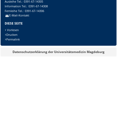
Ausleihe
Tel.:
0391-67-14305
Information
Tel.:
0391-67-14308
Fernleihe
Tel.:
0391-67-14306
E-Mail-Kontakt
DIESE SEITE
Vorlesen
Drucken
Permalink
Datenschutzerklärung der Universitätsmedizin Magdeburg