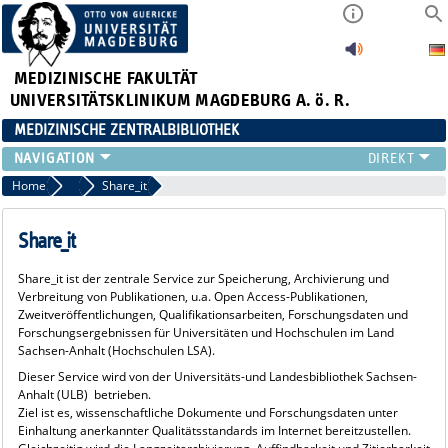
MEDIZINISCHE FAKULTÄT
UNIVERSITÄTSKLINIKUM MAGDEBURG A. ö. R.
MEDIZINISCHE ZENTRALBIBLIOTHEK
LITERATURSUCHE
Home
Dissertationen
Share_it
SERVICE
INFORMATIONSKOMPETENZ
Share_it
AKTUELLES
Share_it ist der zentrale Service zur Speicherung, Archivierung und
PUBLIZIEREN
Verbreitung von Publikationen, u.a. Open Access-Publikationen,
NEU HIER?
Zweitveröffentlichungen, Qualifikationsarbeiten, Forschungsdaten und
Forschungsergebnissen für Universitäten und Hochschulen im Land
SUCHE A-Z
Sachsen-Anhalt (Hochschulen LSA).
Dieser Service wird von der Universitäts-und Landesbibliothek Sachsen-
Anhalt (ULB) betrieben.
Ziel ist es, wissenschaftliche Dokumente und Forschungsdaten unter
Einhaltung anerkannter Qualitätsstandards im Internet bereitzustellen.