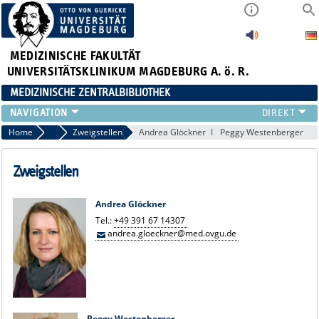
MEDIZINISCHE FAKULTÄT
UNIVERSITÄTSKLINIKUM MAGDEBURG A. ö. R.
MEDIZINISCHE ZENTRALBIBLIOTHEK
LITERATURSUCHE
Home
Ansprechpartner*innen
Zweigstellen
Andrea Glöckner
Peggy Westenberger
SERVICE
INFORMATIONSKOMPETENZ
Zweigstellen
AKTUELLES
PUBLIZIEREN
Andrea Glöckner
Tel.:
+49 391 67 14307
NEU HIER?
andrea.gloeckner@med.ovgu.de
SUCHE A-Z
Peggy Westenberger